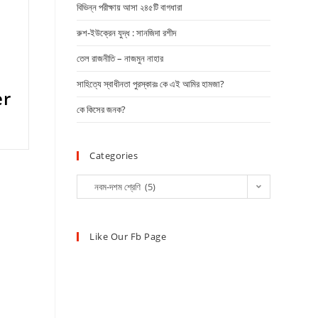
বিভিন্ন পরীক্ষায় আসা ২৪৫টি বাগধারা
রুশ-ইউক্রেন যুদ্ধ : সানজিদা রশীদ
তেল রাজনীতি – নাজমুন নাহার
সাহিত্যে স্বাধীনতা পুরস্কারঃ কে এই আমির হামজা?
er
কে কিসের জনক?
Categories
নবম-দশম শ্রেণি (5)
Like Our Fb Page