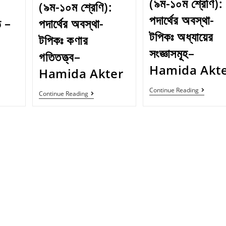
(৯ম-১০ম শ্রেণি):
(৯ম-১০ম শ্রেণি):
পদার্থের অবস্থা-
ঠ –
পদার্থের অবস্থা-
টপিকঃ অধ্যায়ের
টপিকঃ কণার
সংজ্ঞাসমূহ–
গতিতত্ত্ব–
Hamida Akt
Hamida Akter
Continue Reading
Continue Reading