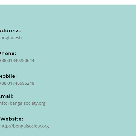
Address:
Bangladesh
Phone:
(+88)01840280644
Mobile:
(+88)01746696248
Email:
info@bengalsociety.org
Website:
http://bengalsociety.org