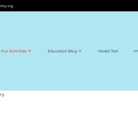
iety.org
Our Activities
Education Blog
Model Test
ছাপ
ry.