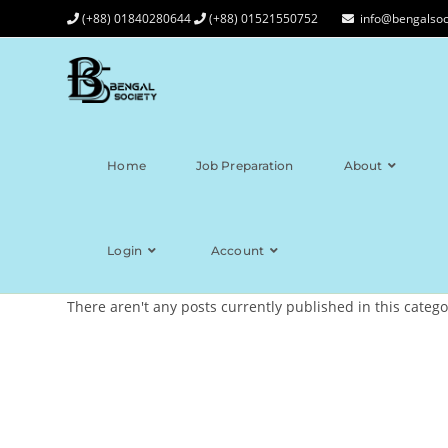
(+88) 01840280644
(+88) 01521550752
info@bengalsoc
Home
Job Preparation
About
Login
Account
There aren't any posts currently published in this catego