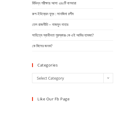
বিভিন্ন পরীক্ষায় আসা ২৪৫টি বাগধারা
রুশ-ইউক্রেন যুদ্ধ : সানজিদা রশীদ
তেল রাজনীতি – নাজমুন নাহার
সাহিত্যে স্বাধীনতা পুরস্কারঃ কে এই আমির হামজা?
কে কিসের জনক?
Categories
Select Category
Like Our Fb Page