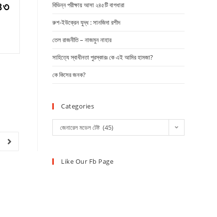
 ৪৩
বিভিন্ন পরীক্ষায় আসা ২৪৫টি বাগধারা
রুশ-ইউক্রেন যুদ্ধ : সানজিদা রশীদ
তেল রাজনীতি – নাজমুন নাহার
সাহিত্যে স্বাধীনতা পুরস্কারঃ কে এই আমির হামজা?
কে কিসের জনক?
Categories
জেনারেল মডেল টেষ্ট (45)
Like Our Fb Page