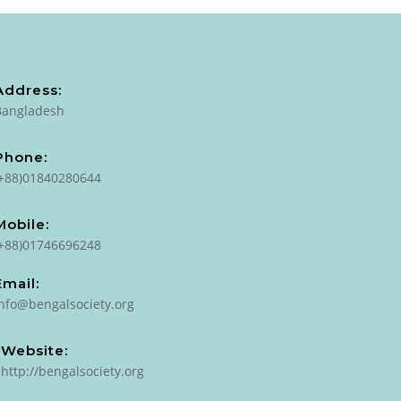
Address:
Bangladesh
Phone:
(+88)01840280644
Mobile:
(+88)01746696248
Email:
info@bengalsociety.org
Website:
http://bengalsociety.org