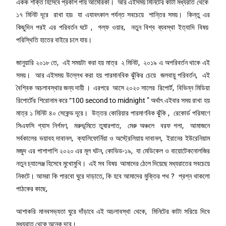
একক শক্তি হিসেবে প্রকাশ পায় আমেরিকা। আর এইসময় মিনিটের কাটা মধ্যরাত থেকে
১৭ মিনিট দূরে রাখা হয়৷ যা এযাবৎকাল পর্যন্ত সবচেয়ে শান্তির সময়। কিন্তু এর
কিছুদিন পরই এর পরিবর্তন ঘটে , গল্ফ ওয়ার, নতুন বিশ্ব ব্যবস্থা ইত্যাদি বিষয়
পরিস্থিতি হাতের বাইরে চলে যায়।
জানুয়ারি ২০১৮ তে, এই সময়টা করা হয় মাত্র ২ মিনিট, ২০১৯ এ অপরিবর্তন থাকে এই
সময়। আর এইসময় উল্লেখ করা হয় পারমানবিক ঝুঁকির চেয়ে জলবায়ু পরিবর্তন, এই
বৈশ্বিক অচলাবস্থার জন্য দায়ী । এরপরে আসে ২০২০ সালের রিপোর্ট, বিভিন্ন মিডিয়া
রিপোর্টের শিরোনাম করে “100 second to midnight ” অর্থাৎ এইবার সময় রাখা হয়
মাত্র ১ মিনিট ৪০ সেকেন্ড দূরে। উত্তর কোরিয়ার পারমাণবিক ঝুঁকি , রেকোর্ড পরিমাণে
সিএফসি গ্যাস নির্গমণ, মরুভূমিতে তুষারপাত, মেরু অঞ্চলে বরফ গলা, আমাজনে
সর্বকালের ভয়াবহ দাবানল, ক্যালিফোর্নিয়া ও অস্ট্রেলিয়ায় দাবানল, ইরানের ইউরেনিয়াম
মজুদ এর পাশাপাশি ২০২০ এর মূল ঘটন, কোভিড-১৯, যা মেডিকেল ও বায়োটেকনোলজির
নতুন চ্যালেঞ্জ হিসেবে মুখোমুখি। এই সব বিষয় আমাদের ঠেলে দিয়েছে মধ্যরাতের সবচেয়ে
নিকটে। আমরা কি পারবো ঘুরে দাড়াতে, কি হবে আমাদের মুক্তির পথ ? প্রশ্ন থাকলো
পাঠকের কাছে,
আশাকরি মানবসভ্যতা ঘুরে দাঁড়াবে এই অচলাবস্থা থেকে, মিনিটের কাটা সরিয়ে দিবে
মধ্যরাত থেকে অনেক দূরে।