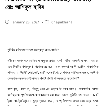
মোঃ আশিকুল হাবিব
January 28, 2021
Chapakhana
পৃথিবীর ইতিহাসে সবচেয়ে গুরুত্বপূর্ণ ঘটনা কোনটা?
এইরকম প্রশ্ন শুনে বেশিরভাগ মানুষের মাথায় একটা ঘটনা অবশ্যই আসবে, আর তা
হলো দ্বিতীয় বিশ্বযুদ্ধ। প্রথমবারের মতো মানব সভ্যতা স্বাক্ষী হয়েছিল পারমাণবিক
শক্তির । ট্রিনিটি প্রোজেক্টে, রবার্ট ওপেনহাইমার যে শক্তির আবিষ্কার করেন, কেউ কি
ভেবেছিল একসময় সেই শক্তির দাপটে পৃথিবী শাসন করবে আমেরিকা ?
হয়ত হ্যা, হয়ত না, কিন্তু এখন এর উত্তর টা সবার জানা। পারমাণবিক বোমার
আবিষ্কারের পূর্বে সাধারণ বোমা ব্যাবহার করা হতো, আরও সুনির্দিষ্ট করে বললে “TNT”
ট্রাই নাইট্রো টলুইন। যুদ্ধে ব্যবহৃত হতো , যা প্রতিপক্ষকে ঘায়েল করার জন্য যথেষ্ট