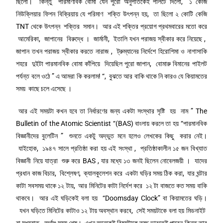
ছিলো। কিন্তু পারমাণবিক বোমা যেন পুরো অনুপাতকেই পালটে দিলো, ১ কেজি
নিউক্লিয়ার ফিশন বিক্রিয়ায় যে পরিমাণ শক্তি উৎপন্ন হয়, তা ছিলো ২ কোটি কেজি
TNT থেকে উৎপন্ন শক্তির সমান। আর এই শক্তির প্রয়োগ প্রথমবারের মতো করে
আমেরিকা, জাপানের বিরুদ্ধে । জার্মানী, ইতালি যখন পরাজয় স্বীকার করে নিয়েছে ,
জাপান তখন পরাজয় স্বীকার করতে নারাজ , ট্রুম্যানের নির্দেশে হিরোশিমা ও নাগাসাকি
শহরে দুইটা পারমানবিক বোমা কাঁপিয়ে দিয়েছিল পুরো জাপান, বোমারু বিমানের পাইলট
পর্যন্ত বলে ওঠে ” এ আমরা কি করলাম! “, বুঝতে আর বাকি থাকে নি কারও যে কিয়ামতের
সময় কাছে চলে এসেছে ।
আর এই সময়টা কখন হবে তা নির্ধারণের জন্য একটা সংস্থার সৃষ্টি হয় নাম ” The
Bulletin of the Atomic Scientist “(BAS) বাংলায় করলে তা হয় “পারমানবিক
বিজ্ঞানীদের বুলেটিন ” শুনতে একটু অদ্ভুত মনে হলেও লেখকের কিছু করার নেই।
যাইহোক, ১৯৪৭ সালে প্রতিষ্ঠা করা হয় এই সংস্থা , প্রতিষ্ঠাকালীন ১৫ জন বিখ্যাত
বিজ্ঞানী নিয়ে যাত্রা শুরু করে BAS , যার মধ্যে ১৩ জনই ছিলেন নোবেলজয়ী । যাদের
প্রধান কাজ বিচার, বিশ্লেষণ, ক্যালকুলেশন করে একটা ঘড়ির সময় ঠিক করা, যার ঘন্টার
কাটা সবসময় থাকে ১২ টায়, আর মিনিটের কাটা নির্দেশ করে ১২ টা বাজতে কত সময় বাকি
থাকবে। আর এই ঘড়িকেই বলা হয় “Doomsday Clock” বা কিয়ামতের ঘড়ি।
যখন ঘড়িতে মিনিটের কাটাও ১২ টায় অবস্থান করবে, সেই সময়টাকে বলা হয় মিডনাইট
বা মধ্যরাত, অর্থাৎ সময় শেষ। এখন অনেকেই বিষয়টাকে তুচ্ছ ভাবতেই পারেন কিন্তু তার