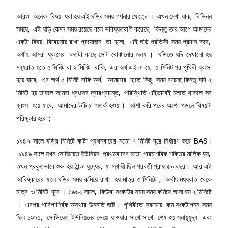
আরও অনেক বিষয় ধরা হয় এই ঘড়ির সময় গণনার ক্ষেত্রে । এখন দেখা যাক, বিভিন্ন
সময়ে, এই ঘড়ি কেমন সময় রয়েছে বলে ভবিষ্যতবাণী করেছে, কিন্তু তার আগে আমাদের
একটা বিষয় বিবেচনায় রাখা প্রয়োজন তা হলো, এই ঘড়ি প্রতিকী সময় প্রদান করে,
অর্থাৎ আমরা ধ্বংসের কতটা কাছে সেটা বোঝানোর জন্য । ঘড়িতে যদি দেখানো হয়
মধ্যরাত হতে ৫ মিনিট বা ২ মিনিট বাকি, এর অর্থ এই না যে, ৫ মিনিট পর পৃথিবী ধ্বংস
হয়ে যাবে, এর অর্থ ৫ মিনিট বাকি অর্থ, আমাদের হাতে কিছু সময় রয়েছে কিন্তু যদি ২
মিনিট হয় তাহলে আমরা ধ্বংসের দ্বারপ্রান্তে, পরিস্থিতি এইভাবেই চলতে থাকলে সব
ধ্বংস হয়ে যাবে, আমাদের উচিত সতর্ক হওয়া। আশা করি পরের অংশ পড়লে বিষয়টা
পরিষ্কার হবে ;
১৯৪৭ সালে ঘড়ির মিনিটে কাটা প্রথমবারের মতো ৭ মিনিট দূরে নির্ধারণ করে BAS।
১৯৪৯ সালে যখন সোভিয়েত ইউনিয়ন প্রথমবারের মতো পারমাণবিক শক্তির মালিক হয়,
তখন প্রকৃতভাবে শুরু হয় ঠান্ডা যুদ্ধের, যা স্থায়ী ছিল পরবর্তী প্রায় ৫০ বছর। আর এই
আবিষ্কারের ফলে ঘড়ির সময় কমিয়ে রাখা হয় মাত্র ৩ মিনিটে , অর্থাৎ মধ্যরাত থেকে
মাত্র ৩ মিনিট দূরে । ১৯৬২ সালে, কিউবা সংকটের সময় সময় কমিয়ে আনা হয় ২ মিনিটে
। এরপর পারিপার্শ্বিক অস্থার উন্নতি ঘটে। পৃথিবীতে সবচেয়ে কম সংকটাপন্ন সময়
ছিল ১৯৯১, সোভিয়েত ইউনিয়নের ভেঙে যাওয়ার সাথে সাথে শেষ হয় স্নায়ুযুদ্ধ এবং