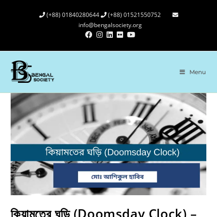
(+88) 01840280644
(+88) 01521550752
info@bengalsociety.org
Menu
কিয়ামতের ঘড়ি (Doomsday Clock) –