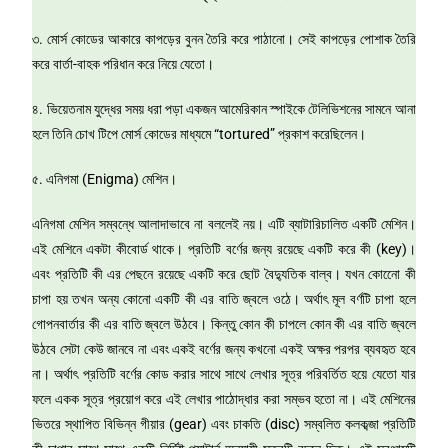
৩. মোর্স কোডের আকারে কাপড়ের বুনন তৈরি করে পাঠানো। সেই কাপড়ের পোশাক তৈরি
করে বার্তা-বাহক পরিধান করে নিয়ে যেতো।
৪. ভিয়েতনাম যুদ্ধের সময় ধরা পড়া একজন আমেরিকান স্পাইকে টেলিভিশনের সামনে আনা
হলে তিনি চোখ টিপে মোর্স কোডের মাধ্যমে “tortured” প্রকাশ করেছিলেন।
৫. এনিগমা (Enigma) মেশিন।
এনিগমা মেশিন সম্বন্ধে আলাদাভাবে না বললেই নয়। এটি ব্যাটারিচালিত একটি মেশিন।
এই মেশিনে একটা কীবোর্ড থাকে। প্রতিটি বর্ণের জন্য রয়েছে একটি করে কী (key)।
এবং প্রতিটি কী এর পেছনে রয়েছে একটি করে ছোট বৈদ্যুতিক বাল্ব। যখন কোনেো কী
চাপা হয় তখন অন্য কোনো একটি কী এর বাতি জ্বলে ওঠে। অর্থাৎ মূল বর্ণটি চাপা হলে
গোপনবার্তার কী এর বাতি জ্বলে উঠবে। কিন্তু কোন কী চাপলে কোন কী এর বাতি জ্বলে
উঠবে সেটা কেউ জানবে না এবং একই বর্ণের জন্য কখনো একই অক্ষর পরপর ব্যবহৃত হবে
না। অর্থাৎ প্রতিটি বর্ণের কোড করার সাথে সাথে লেখার সূত্র পরিবর্তিত হয়ে যেতো যার
ফলে একক সূত্র প্রয়োগ করে এই লেখার পাঠোদ্ধার করা সম্ভব হতো না। এই মেশিনের
ভিতরে স্থাপিত বিভিন্ন গীয়ার (gear) এবং চাকতি (disc) সম্বলিত কলকব্জা প্রতিটি