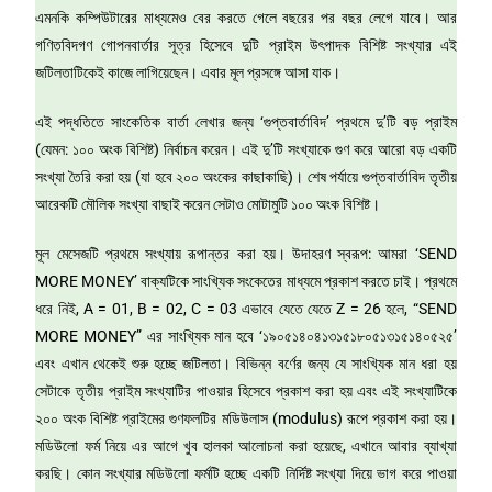
এমনকি কম্পিউটারের মাধ্যমেও বের করতে গেলে বছরের পর বছর লেগে যাবে। আর
গণিতবিদগণ গোপনবার্তার সূত্র হিসেবে দুটি প্রাইম উৎপাদক বিশিষ্ট সংখ্যার এই
জটিলতাটিকেই কাজে লাগিয়েছেন। এবার মূল প্রসঙ্গে আসা যাক।
এই পদ্ধতিতে সাংকেতিক বার্তা লেখার জন্য ‘গুপ্তবার্তাবিদ’ প্রথমে দু’টি বড় প্রাইম
(যেমন: ১০০ অংক বিশিষ্ট) নির্বাচন করেন। এই দু’টি সংখ্যাকে গুণ করে আরো বড় একটি
সংখ্যা তৈরি করা হয় (যা হবে ২০০ অংকের কাছাকাছি)। শেষ পর্যায়ে গুপ্তবার্তাবিদ তৃতীয়
আরেকটি মৌলিক সংখ্যা বাছাই করেন সেটাও মোটামুটি ১০০ অংক বিশিষ্ট।
মূল মেসেজটি প্রথমে সংখ্যায় রূপান্তর করা হয়। উদাহরণ স্বরূপ: আমরা ‘SEND
MORE MONEY’ বাক্যটিকে সাংখ্যিক সংকেতের মাধ্যমে প্রকাশ করতে চাই। প্রথমে
ধরে নিই, A = 01, B = 02, C = 03 এভাবে যেতে যেতে Z = 26 হলে, “SEND
MORE MONEY” এর সাংখ্যিক মান হবে ‘১৯০৫১৪০৪১৩১৫১৮০৫১৩১৫১৪০৫২৫’
এবং এখান থেকেই শুরু হচ্ছে জটিলতা। বিভিন্ন বর্ণের জন্য যে সাংখ্যিক মান ধরা হয়
সেটাকে তৃতীয় প্রাইম সংখ্যাটির পাওয়ার হিসেবে প্রকাশ করা হয় এবং এই সংখ্যাটিকে
২০০ অংক বিশিষ্ট প্রাইমের গুণফলটির মডিউলাস (modulus) রূপে প্রকাশ করা হয়।
মডিউলো ফর্ম নিয়ে এর আগে খুব হালকা আলোচনা করা হয়েছে, এখানে আবার ব্যাখ্যা
করছি। কোন সংখ্যার মডিউলো ফর্মটি হচ্ছে একটি নির্দিষ্ট সংখ্যা দিয়ে ভাগ করে পাওয়া