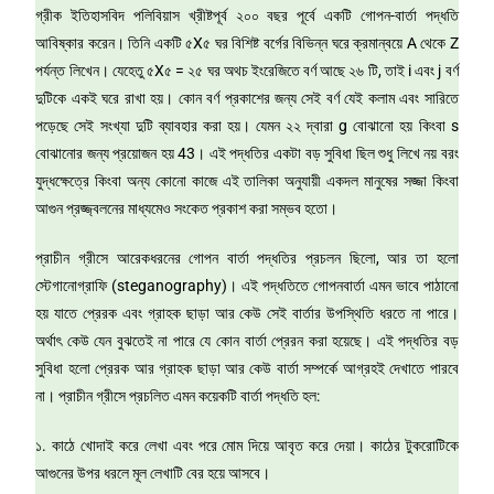
গ্রীক ইতিহাসবিদ পলিবিয়াস খ্রীষ্টপূর্ব ২০০ বছর পূর্বে একটি গোপন-বার্তা পদ্ধতি
আবিষ্কার করেন। তিনি একটি ৫X৫ ঘর বিশিষ্ট বর্গের বিভিন্ন ঘরে ক্রমান্বয়ে A থেকে Z
পর্যন্ত লিখেন। যেহেতু ৫X৫ = ২৫ ঘর অথচ ইংরেজিতে বর্ণ আছে ২৬ টি, তাই i এবং j বর্ণ
দুটিকে একই ঘরে রাখা হয়। কোন বর্ণ প্রকাশের জন্য সেই বর্ণ যেই কলাম এবং সারিতে
পড়েছে সেই সংখ্যা দুটি ব্যাবহার করা হয়। যেমন ২২ দ্বারা g বোঝানো হয় কিংবা s
বোঝানোর জন্য প্রয়োজন হয় 43। এই পদ্ধতির একটা বড় সুবিধা ছিল শুধু লিখে নয় বরং
যুদ্ধক্ষেত্রে কিংবা অন্য কোনো কাজে এই তালিকা অনুযায়ী একদল মানুষের সজ্জা কিংবা
আগুন প্রজ্জ্বলনের মাধ্যমেও সংকেত প্রকাশ করা সম্ভব হতো।
প্রাচীন গ্রীসে আরেকধরনের গোপন বার্তা পদ্ধতির প্রচলন ছিলো, আর তা হলো
স্টেগানোগ্রাফি (steganography)। এই পদ্ধতিতে গোপনবার্তা এমন ভাবে পাঠানো
হয় যাতে প্রেরক এবং গ্রাহক ছাড়া আর কেউ সেই বার্তার উপস্থিতি ধরতে না পারে।
অর্থাৎ কেউ যেন বুঝতেই না পারে যে কোন বার্তা প্রেরন করা হয়েছে। এই পদ্ধতির বড়
সুবিধা হলো প্রেরক আর গ্রাহক ছাড়া আর কেউ বার্তা সম্পর্কে আগ্রহই দেখাতে পারবে
না। প্রাচীন গ্রীসে প্রচলিত এমন কয়েকটি বার্তা পদ্ধতি হল:
১. কাঠে খোদাই করে লেখা এবং পরে মোম দিয়ে আবৃত করে দেয়া। কাঠের টুকরোটিকে
আগুনের উপর ধরলে মূল লেখাটি বের হয়ে আসবে।