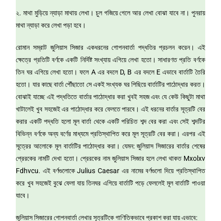
২. মাথা মুড়িয়ে ন্যাড়া মাথায় লেখা। চুল গজিয়ে গেলে আর লেখা বোঝা যাবে না। পুনরায়
মাথা ন্যাড়া করে লেখা পড়া হবে।
রোমান সম্রাট জুলিয়াস সিজার একধরনের গোপনবার্তা পদ্ধতির প্রচলন করেন। এই
ক্ষেত্রে প্রতিটি বর্ণকে একটি নির্দিষ্ট সংখ্যায় এগিয়ে লেখা হতো। সাধারণত প্রতি বর্ণকে
তিন ঘর এগিয়ে লেখা হতো। ফলে A এর বদলে D, B এর বদলে E এভাবে বার্তাটি তৈরি
হতো। যার কাছে বার্তা পৌঁছাতো সে একই সংখ্যক ঘর পিছিয়ে বার্তাটির পাঠোদ্ধার করত।
বোঝাই যাচ্ছে এই পদ্ধতিতে বার্তার পাঠোদ্ধার করা খুবই সহজ এবং যে কেউ কিছুটা মাথা
খাটালেই খুব সহজেই এর পাঠোদ্ধার করে ফেলতে পারবে। এই ধরনের বার্তার সূত্রটি বের
করার একটি পদ্ধতি হলো মূল বার্তা থেকে একটি পরিচিত শব্দ বের করা এবং সেই শব্দটির
বিভিন্ন বর্ণকে অন্য বর্ণের মাধ্যমে প্রতিস্থাপিত করে মূল সূত্রটি বের করা। এরপর এই
সূত্রের আলোকে মূল বার্তাটির পাঠোদ্ধার করা। যেমন: জুলিয়াস সিজারের বার্তার শেষের
প্রেরকের নামটি দেখা হতো। প্রেরকের নাম জুলিয়াস সিজার হলে লেখা থাকত Mxolxv
Fdhvcu. এই বর্ণগুলোকে Julius Caesar এর নামের বর্ণগুলো দিয়ে প্রতিস্থাপিত
করে খুব সহজেই বুঝে ফেলা যায় তিনঘর এগিয়ে বার্তাটি পড়ে ফেললেই মূল বার্তাটি পাওয়া
যাবে।
জুলিয়াস সিজারের গোপনবার্তা লেখার সূত্রটিকে গাণিতিকভাবে প্রকাশ করা যায় এভাবে: