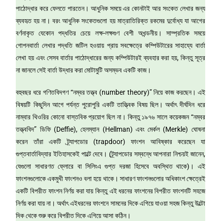
পাঠোদ্ধার করে ফেলতে পারতেন। আধুনিক সময়ে এর কোনটাই আর সংকেত লেখার জন্য
ব্যবহৃত হয় না। বরং আধুনিক সংকেতগুলো হয় মাত্রাতিরিক্ত রকমের দুর্বোধ্য যা আগের
বর্ণনাকৃত যেকোন পদ্ধতির চেয়ে লক্ষ-লক্ষগুণ বেশী অখন্ডনীয়। সাম্প্রতিক সময়ে
গোপনবার্তা লেখার পদ্ধতি জটিল হওয়ায় প্রায় সবক্ষেত্রে কম্পিউটারের সাহায্যে বার্তা
লেখা হয় এবং সেসব বার্তার পাঠোদ্ধারের জন্য কম্পিউটারই ব্যবহার করা হয়, কিন্তু সূত্র
না জানলে সেই বার্তা উদ্ধার করা মোটামুটি অসম্ভব একটি কাজ।
বহুবছর ধরে গণিতবিদগণ “নম্বর তত্ত্ব (number theory)” নিয়ে কাজ করছেন। এই
বিষয়টি কিছুদিন আগে পর্যন্ত পুরোপুরি একটি তাত্ত্বিক বিষয় ছিল। অর্থাৎ দীর্ঘদিন ধরে
নাম্বার থিওরির কোনো বাস্তবিক প্রয়োগ ছিল না। কিন্তু ১৯৭৬ সালে কয়েকজন “নম্বর
তত্ত্ববিদ” ডিফি (Deffie), হেলম্যান (Hellman) এবং মের্কল (Merkle) ঘোষনা
করেন তাঁরা একটি ট্র্যাপডোর (trapdoor) ফাংশন আবিষ্কার করেছেন যা
গুপ্তবার্তাবিদ্যার ইতিহাসকেই পাল্টে দেবে। (ট্র্যাপডোর সম্বন্ধে আপনারা নিশ্চয়ই জানেন,
যেগুলো সাধারণত ফ্লোরে বা সিলিংএ গুপ্ত দরজা হিসেবে অবস্থিত থাকে)। এই
ফাংশনগুলোকে একমুখী ফাংশনও বলা হয়ে থাকে। সাধারণ ফাংশনগুলোর অধিকাংশ ক্ষেত্রেই
একটি বিপরীত ফাংশন নির্ণয় করা যায় কিন্তু এই ধরনের ফাংশনের বিপরীত ফাংশনটি সহজে
নির্ণয় করা যায় না। অর্থাৎ এইধরনের ফাংশনে সামনের দিকে এগিয়ে যাওয়া সহজ কিন্তু উল্টো
দিক থেকে শুরু করে বিপরীত দিকে এগিয়ে আসা কঠিন।