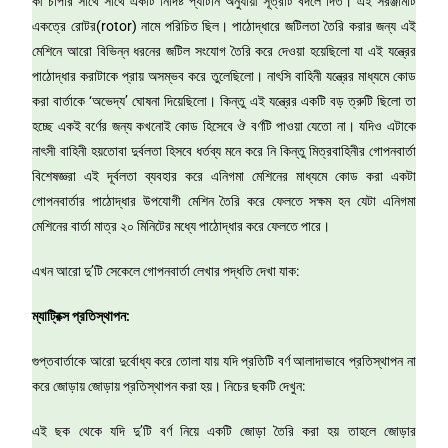
কী চাপার সাথে সাথে একটি নির্দিষ্ট প্যাটার্ন অনুযায়ী সূত্রটি বদলে দিত। এই সরঞ্জামটি
একত্রে রোটর(rotor) নামে পরিচিত ছিল। পাঠোদ্ধারে জটিলতা তৈরি করার জন্য এই
মেশিনে আরো বিভিন্ন ধরনের জটিল সংযোগ তৈরি করে দেওয়া হয়েছিলো যা এই যন্ত্রের
পাঠোদ্ধার করাটাকে প্রায় অসম্ভব করে তুলেছিলো। নাৎসি বাহিনী যন্ত্রের মাধ্যমে কোড
করা বার্তাকে ‘অভেদ্য’ ঘোষনা দিয়েছিলো। কিন্তু এই যন্ত্রের একটি বড় ত্রুটি ছিলো তা
হচ্ছে একই বর্ণের জন্য কখনোই কোড হিসেবে ঔ বর্ণটি পাওয়া যেতো না। যদিও এটাকে
নাৎসী বাহিনী হয়তোবা দুর্বলতা হিসবে ধর্তব্য মনে করে নি কিন্তু মিত্রবাহিনীর গোপনবার্তা
বিশেষজ্ঞরা এই দূর্বলতা ব্যবহার করে এনিগমা মেশিনের মাধ্যমে কোড করা একটা
গোপনবার্তার পাঠোদ্ধার উপযোগী মেশিন তৈরি করে ফেলতে সক্ষম হন যেটা এনিগমা
মেশিনের বার্তা মাত্র ২০ মিনিটের মধ্যে পাঠোদ্ধার করে ফেলতে পারে।
এখন আরো দু’টি সেকেলে গোপনবার্তা লেখার পদ্ধতি দেখা যাক:
ম্যাট্রিক্স প্রতিস্থাপন:
গুপ্তবার্তাকে আরো দুর্বোধ্য করে তোলা যায় যদি প্রতিটি বর্ণ আলাদাভাবে প্রতিস্থাপন না
করে জোড়ায় জোড়ায় প্রতিস্থাপন করা হয়। নিচের ছকটি দেখুন:
এই ছক থেকে যদি দু’টি বর্ণ নিয়ে একটি জোড়া তৈরি করা হয় তাহলে জোড়ার