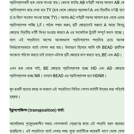
প্রতিস্থাপকটি ছক থেকে পাওয়া যায়। কোনো বার্তায় AB বর্ণদুটি পরপর আসলে AB কে
প্রতিস্থাপন করে লেখা হবে TY (ছক থেকে জোড়ার প্রথমবর্ণ A এবং দ্বিতীয় বর্ণ B হলে
দু’য়ে মিলে সংকেত পাওয়া যাচ্ছে TY)। আবার AC বর্ণদুটি পরপর আসলে ছক থেকে এদের
প্রতিস্থাপক পাচ্ছি LF। পাঠক লক্ষ্য করুন, দুটি জোড়াতেই শুরুতে A আছে কিন্তু
জোড়ার দ্বিতীয় বর্ণটি ভিন্ন হওয়ার কারনে A এর সংকেতিক চিন্হটি সম্পুর্ণ বদলে যাচ্ছে।
ফলে এই পদ্ধতিতে আগের অনেকগুলো প্রতিস্থাপন পদ্ধতির চেয়ে অনেক
নির্ভরযোগ্যভাবে বার্তা গোপন করা যায়। উদাহরণ হিসেবে আমি যদি BEAD শব্দটিকে
সংকেতে পরিণত করতে চাই তাহলে এটাকে দুটি জোড়ায় ভাগ করতে হবে, BE এবং AD।
এখন ছক থেকে পাই, BE জোড়ার প্রতিস্থাপক হচ্ছে HD এবং AD জোড়ার
প্রতিস্থাপক হচ্ছে NR। তাহলে BEAD এর প্রতিস্থাপক হবে HDNR।
মূল ছকটি হাতের কাছে না থাকলে এই পদ্ধতিতে লিখিত গোপন বার্তাটি উদ্ধার করা সত্যিই
দুষ্কর।
ট্রান্সপোজিশন (transposition)
বার্তা:
আমেরিকার গৃহযুদ্ধকালীন সময়ে গোপনবার্তা প্রেরণের জন্য এই পদ্ধতি বহুল ব্যবহৃত
হয়েছিলো। এই পদ্ধতিতে বার্তা লেখার সময় পুরো বার্তাটিকে কয়েকটি ভাগে ভেঙ্গে ফেলা