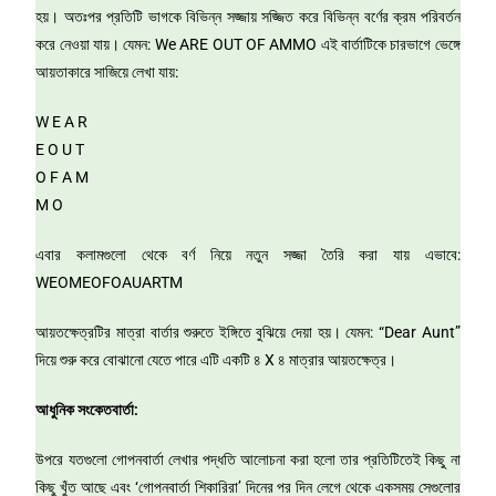
হয়। অতঃপর প্রতিটি ভাগকে বিভিন্ন সজ্জায় সজ্জিত করে বিভিন্ন বর্ণের ক্রম পরিবর্তন
করে নেওয়া যায়। যেমন: We ARE OUT OF AMMO এই বার্তাটিকে চারভাগে ভেঙ্গে
আয়তাকারে সাজিয়ে লেখা যায়:
W E A R
E O U T
O F A M
M O
এবার কলামগুলো থেকে বর্ণ নিয়ে নতুন সজ্জা তৈরি করা যায় এভাবে:
WEOMEOFOAUARTM
আয়তক্ষেত্রটির মাত্রা বার্তার শুরুতে ইঙ্গিতে বুঝিয়ে দেয়া হয়। যেমন: “Dear Aunt”
দিয়ে শুরু করে বোঝানো যেতে পারে এটি একটি ৪ X ৪ মাত্রার আয়তক্ষেত্র।
আধুনিক সংকেতবার্তা:
উপরে যতগুলো গোপনবার্তা লেখার পদ্ধতি আলোচনা করা হলো তার প্রতিটিতেই কিছু না
কিছু খুঁত আছে এবং ‘গোপনবার্তা শিকারিরা’ দিনের পর দিন লেগে থেকে একসময় সেগুলোর