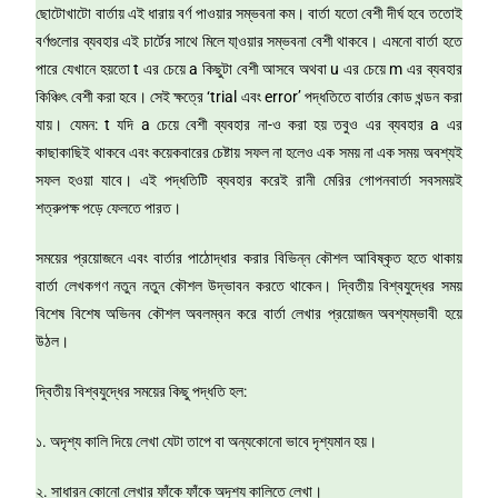
ছোটোখাটো বার্তায় এই ধারায় বর্ণ পাওয়ার সম্ভবনা কম। বার্তা যতো বেশী দীর্ঘ হবে ততোই
বর্ণগুলোর ব্যবহার এই চার্টের সাথে মিলে যা্ওয়ার সম্ভবনা বেশী থাকবে। এমনো বার্তা হতে
পারে যেখানে হয়তো t এর চেয়ে a কিছুটা বেশী আসবে অথবা u এর চেয়ে m এর ব্যবহার
কিঞ্চিৎ বেশী করা হবে। সেই ক্ষত্রে ‘trial এবং error’ পদ্ধতিতে বার্তার কোড খন্ডন করা
যায়। যেমন: t যদি a চেয়ে বেশী ব্যবহার না-ও করা হয় তবুও এর ব্যবহার a এর
কাছাকাছিই থাকবে এবং কয়েকবারের চেষ্টায় সফল না হলেও এক সময় না এক সময় অবশ্যই
সফল হওয়া যাবে। এই পদ্ধতিটি ব্যবহার করেই রানী মেরির গোপনবার্তা সবসময়ই
শত্রুপক্ষ পড়ে ফেলতে পারত।
সময়ের প্রয়োজনে এবং বার্তার পাঠোদ্ধার করার বিভিন্ন কৌশল আবিষ্কৃত হতে থাকায়
বার্তা লেখকগণ নতুন নতুন কৌশল উদ্ভাবন করতে থাকেন। দ্বিতীয় বিশ্বযুদ্ধের সময়
বিশেষ বিশেষ অভিনব কৌশল অবলম্বন করে বার্তা লেখার প্রয়োজন অবশ্যম্ভাবী হয়ে
উঠল।
দ্বিতীয় বিশ্বযুদ্ধের সময়ের কিছু পদ্ধতি হল:
১. অদৃশ্য কালি দিয়ে লেখা যেটা তাপে বা অন্যকোনো ভাবে দৃশ্যমান হয়।
২. সাধারন কোনো লেখার ফাঁকে ফাঁকে অদৃশ্য কালিতে লেখা।