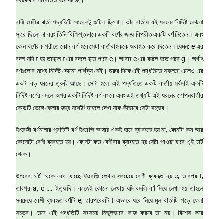
রানী মেরীর বার্তা পদ্ধতিটি আরেকটু জটিল ছিলো। তাঁর বার্তায় এই ধরনের নির্দিষ্ট কোনো
সূত্র ছিলো না বরং তিনি বিক্ষিপ্তভাবে একটি বর্ণের জন্য বিপরীত একটি বর্ণ নিতেন। এবং
কোন বর্ণের বিপরীতে কোন বর্ণ হবে সেটা বার্তাবাহককে অবহিত করে দিতেন। যেমন: e এর
বদল যদি t হয় তাহলে t এর বদলে হতে পারে c। আবার c এর বদলে হতে পারে g। অর্থাৎ
বর্ণগুলোর মধ্যে নির্দিষ্ট কোনো পার্থক্য নেই। শুরুর দিকে এই পদ্ধতিতে সফলতা এলেও এর
একটা বড় ধরনের ত্রুটি আছে। সেটা হলো এই পদ্ধতিতে একটি বার্তায় সর্বদাই একটি
নির্দিষ্ট বর্ণের বদলে অপর একটি নির্দিষ্ট বর্ণ বসবে এবং এই তথ্যটি এই ধরনের গোপনবার্তার
কোডটি ভেঙ্গে ফেলার জন্য যথেষ্ট! তাহলে দেখা যাক কীভাবে সেটা সম্ভব।
ইংরেজী বর্ণমালার প্রতিটি বর্ণ ইংরেজি ভাষায় একই হারে ব্যাবহৃত হয় না, কোনটা কম আর
কোনোটা বেশী ব্যবহৃত হয়। কোনটা কত বেশীবার ব্যাবহৃত হয় সেটা পাওয়া যাবে এ্ই চার্ট
থেকে।
উপরের চার্ট থেকে দেখা যাচ্ছে ইংরেজি লেখায় সবচেয়ে বেশী ব্যবহৃত হয় e, তারপর t,
তারপর a, o …. ইত্যাদি। কাজেই কোনো লেখায় যদি বদলি বর্ণ দিয়ে লেখা হয় তাহলে
সবচেয়ে বেশী ব্যবহৃত বর্ণটি e, তারপরেরটি t এভাবে ধরে নিয়ে মুল বার্তাটি পড়ে ফেলা
সম্ভব। তবে এই পদ্ধতিটি সবসময় নির্ভুলভাবে কাজ করবে তা নয়। বিশেষ করে