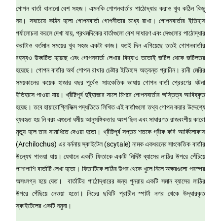
গোপন বার্তা বানানো বেশ সহজ। এমনকি গোপনবার্তার পাঠোদ্ধার করাও খুব কঠিন কিছু
নয়। সবচেয়ে কঠিন হলো গোপনবার্তা গোপনীতার মধ্যে রাখা। গোপনবার্তার ইতিহাস
পর্যালোচনা করলে দেখা যায়, প্রথমদিকের বার্তাগুলো বেশ সাধারণ এবং সেগুলোর পাঠোদ্ধার
করাটাও বর্তমান সময়ের খুব সহজ একটা কাজ। যতই দিন এগিয়েছে ততই গোপনবার্তার
রহস্যও উদ্ঘটিত হয়েছে এবং গোপনবার্তা লেখার বিদ্যাও ততোই জটিল থেকে জটিলতর
হয়েছে। গোপন বার্তার অর্থ গোপন রাখার চেষ্টার ইতিহাস অত্যন্ত প্রাচীন। রানী মেরির
সময়কালের কয়েক হাজার বছর পূর্বেও সাংকেতিক ভাষায় গোপন বার্তা প্রেরণের ঘটনা
ইতিহাসে পাওয়া যায়। খ্রীষ্টপূর্ব দুইহাজার সালে মিশরে গোপনবার্তার অস্তিত্ব আবিষ্কৃত
হয়েছ। তবে হায়ারোগ্লিফিক্স পদ্ধতিতে লিখিত এই বার্তাগুলো তথ্য গোপন করার উদ্দেশ্যে
ব্যবহৃত হয় নি বরং এগুলো ধর্মীয় আনুসঙ্গিকতার অংশ ছিল এবং সাধারণত রাজবংশীয় কারো
মৃত্যু হলে তার সামাধিতে দেওয়া হতো। খ্রীষ্টপূর্ব সপ্তম শতকে গ্রীক কবি আর্কিলোকাস
(Archilochus) এর বর্ননায় স্কাইটেল (scytale) নামক একধরনের সাংকেতিক বার্তার
উল্যেখ পাওয়া যায়। যেখানে একটি ফিতাকে একটি নির্দিষ্ট ব্যাসের লাঠির উপরে পেঁচিয়ে
পাশাপাশি বার্তাটি লেখা হতো। ফিতাটিকে লাঠির উপর থেকে খুলে নিলে অক্ষরগুলো পরস্পর
অসংলগ্ন হয়ে যেত। বার্তাটির পাঠোদ্ধারের জন্য পুনরায় একটি সমান ব্যাসের লাঠির
উপরে পেঁছিয়ে নেওয়া হতো। নিচের ছবিটি প্রাচীন স্পার্টা নগর থেকে উদ্ধারকৃত
স্কাইটেলের একটি নমুনা।