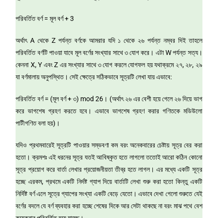
পরিবর্তিত বর্ণ = মূল বর্ণ + 3
অর্থাৎ A থেকে Z পর্যন্ত বর্ণকে আমরার যদি ১ থেকে ২৬ পর্যন্ত নম্বর দিই তাহলে
পরিবর্তিত বর্ণটি পাওয়া যাবে মূল বর্ণের সংখ্যার সাথে ৩ যোগ করে। এটা W পর্যন্ত সত্য।
কেননা X, Y এবং Z এর সংখ্যার সাথে ৩ যোগ করলে যোগফল হয় যথাক্রমে ২৭, ২৮, ২৯
যা বর্ণমালায় অনুপস্থিত। সেই ক্ষেত্রে সঠিকভাবে সূত্রটি লেখা যায় এভাবে:
পরিবর্তিত বর্ণ = (মূল বর্ণ + ৩) mod 26। (অর্থাৎ ২৬ এর বেশী হয়ে গেলে ২৬ দিয়ে ভাগ
করে ভাগশেষ গ্রহণ করতে হবে। এভাবে ভাগশেষ গ্রহণ করার গণিতকে মডিউলো
পাটীগণিত বলা হয়)।
যদিও প্রথমবারেই সূত্রটি পাওয়ার সম্ভবণা কম বরং অনেকবারের চেষ্টায় সূত্র বের করা
হতো। ক্রমশঃ এই ধরনের সূত্র যতই আবিষ্কৃত হতে লাগলো ততোই আরো কঠিন কোনো
সূত্র প্রয়োগ করে বার্তা লেখার প্রয়োজনীয়তা তীব্র হতে লাগল। এর মধ্যে একটি সূত্র
হচ্ছে এরকম, প্রথমে একটি নির্দষ্ট গ্যাপ দিয়ে বার্তাটি লেখা শুরু করা হতো কিন্তু একটি
নির্দিষ্ট বর্ণ এলে সূত্রে গ্যাপের সংখ্যা একটি বেড়ে যেতো। এভাবে দেখা গেলো শুরুতে যেই
বর্ণের বদলে যে বর্ণ ব্যবহার করা হচ্ছে শেষের দিকে আর সেটা থাকছে না বরং মাঝ পথে বেশ
কয়েকবার পরিবর্তিত হয়ে যাচ্ছে।