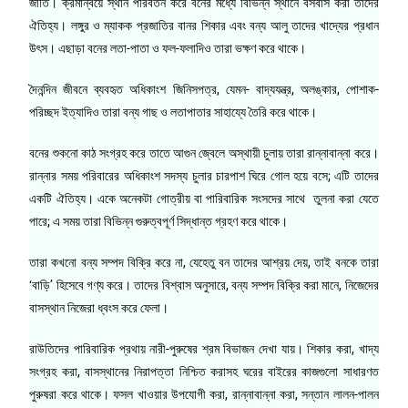
জাতি। ক্রমান্বয়ে স্থান পরিবর্তন করে বনের মধ্যে বিভিন্ন স্থানে বসবাস করা তাদের
ঐতিহ্য। লঙ্গুর ও ম্যাকক প্রজাতির বানর শিকার এবং বন্য আলু তাদের খাদ্যের প্রধান
উৎস। এছাড়া বনের লতা-পাতা ও ফল-ফলাদিও তারা ভক্ষণ করে থাকে।
দৈনন্দিন জীবনে ব্যবহৃত অধিকাংশ জিনিসপত্র, যেমন- বাদ্যযন্ত্র, অলঙ্কার, পোশাক-
পরিচ্ছদ ইত্যাদিও তারা বন্য গাছ ও লতাপাতার সাহায্যে তৈরি করে থাকে।
বনের শুকনো কাঠ সংগ্রহ করে তাতে আগুন জ্বেলে অস্থায়ী চুলায় তারা রান্নাবান্না করে।
রান্নার সময় পরিবারের অধিকাংশ সদস্য চুলার চারপাশ ঘিরে গোল হয়ে বসে; এটি তাদের
একটি ঐতিহ্য। একে অনেকটা গোত্রীয় বা পারিবারিক সংসদের সাথে তুলনা করা যেতে
পারে; এ সময় তারা বিভিন্ন গুরুত্বপূর্ণ সিদ্ধান্ত গ্রহণ করে থাকে।
তারা কখনো বন্য সম্পদ বিক্রি করে না, যেহেতু বন তাদের আশ্রয় দেয়, তাই বনকে তারা
‘বাড়ি’ হিসেবে গণ্য করে। তাদের বিশ্বাস অনুসারে, বন্য সম্পদ বিক্রি করা মানে, নিজেদের
বাসস্থান নিজেরা ধ্বংস করে ফেলা।
রাউতিদের পারিবারিক প্রথায় নারী-পুরুষের শ্রম বিভাজন দেখা যায়। শিকার করা, খাদ্য
সংগ্রহ করা, বাসস্থানের নিরাপত্তা নিশ্চিত করাসহ ঘরের বাইরের কাজগুলো সাধারণত
পুরুষরা করে থাকে। ফসল খাওয়ার উপযোগী করা, রান্নাবান্না করা, সন্তান লালন-পালন