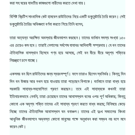
করা সহ ঘরের যাবতীয় কাজগুলো নারীদের করতে দেখা যায়।
বিশিষ্ট ব্রিটিশ সাংবাদিক কেট হামবেল রাউতিদের নিয়ে একটি ডকুমেন্টারি তৈরি করেন। সেই
ডকুমেন্টারি তৈরির অভিজ্ঞতা বর্ণনা করতে গিয়ে তিনি বলেন,
তারা অত্যন্ত অরক্ষিত অবস্থায় জীবনযাপন করছেন। তাদের বর্তমান সদস্য সংখ্যা ১৫০
এর চেয়েও কম হবে। তারাই নেপালের সর্বশেষ যাযাবর আদিবাসী সম্প্রদায়। যে বন তাদের
ঐতিহাসিক বাসস্থান হিসেবে গণ্য হয়ে আসছে, সেই বন ধীরে ধীরে অদৃশ্য শক্তির
নিয়ন্ত্রণে চলে যাচ্ছে।
একসময় বন ছিল রাউতিদের জন্য স্বয়ংসম্পূর্ণ। ফলে তারাও ছিলেন স্বনির্ভর। কিন্তু দিন
দিন বন উজার আর দখল হয়ে যাওয়ায় তারা পড়েছেন বিপাকে। বর্তমানে তারা বাধ্য হয়ে
সরকারি সাহায্য-সহযোগিতা গ্রহণ করছেন। তবে এই সাহায্যকে কখনই তারা
ইতিবাচকভাবে নেননি; তারা চেয়েছেন তাদের আবাসস্থল বনের ওপর পূর্ণ অধিকার; কিন্তু
কোনো এক অদৃশ্য শক্তি তাদের এই সাহায্য গ্রহণ করতে বাধ্য করছে; বিনিময়ে কেড়ে
নিচ্ছে তাদের ঐতিহাসিক আবাসস্থল ঘন বনাঞ্চল। তাদের এই দুঃখ সমতলের কিংবা
আধুনিক জীবনযাপনে অভ্যস্ত কোনো মানুষের পক্ষে অনুধাবন করা সম্ভব নয় বলে মনে
করেন কেট।