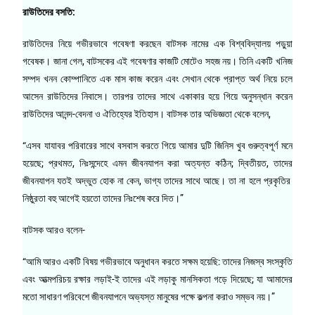
রাউতিদের বসতি:
রাউতিদের নিয়ে গভীরভাবে গবেষণা করছেন বাটসক নামের এক বিশ্ববিদ্যালয় পড়ুয়া
গবেষক। জানা গেল, বাটসকের এই গবেষণার কাজটি মোটেও সহজ নয়। তিনি একটি খনিজ
সম্পদ খনন কোম্পানিতে এক মাস কাজ করেন এবং সেখান থেকে প্রাপ্ত অর্থ নিয়ে চলে
আসেন রাউতিদের নিবাসে। তারপর তাদের সাথে একাকার হয়ে গিয়ে অনুসন্ধান করেন
রাউতিদের আনন্দ-বেদনা ও ঐতিহ্যের ইতিহাস। বাটসক তার অভিজ্ঞতা থেকে বলেন,
“এসব যাযাবর পরিবারের সাথে বসবাস করতে গিয়ে আমার দুটি জিনিস খুব গুরুত্বপূর্ণ মনে
হয়েছে; প্রথমত, নিঃসন্দেহে এমন জীবনযাপন করা অত্যন্ত কঠিন; দ্বিতীয়ত, তাদের
জীবনযাপন যতই অদ্ভুত হোক না কেন, ভাগ্য তাদের সাথে আছে। তা না হলে প্রকৃতির
নিষ্ঠুরতা বহু আগেই হয়তো তাদের নিঃশেষ করে দিত।”
বাটসক আরও বলেন-
“আমি আরও একটি বিষয় গভীরভাবে অনুধাবন করতে সক্ষম হয়েছি: তাদের নিজস্ব সংস্কৃতি
এবং আত্মপরিচয় রক্ষার লড়াই-ই তাদের এই লড়াকু মানসিকতা গড়ে দিয়েছে; যা আমাদের
মতো সাধারণ পরিবেশে জীবনযাপনে অভ্যস্ত মানুষের পক্ষে কল্পনা করাও সম্ভব নয়।”