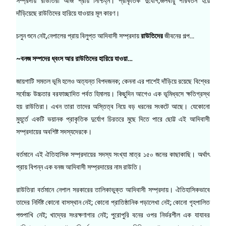
সম্প্রদায় রাউতিরা আজ প্রায় নিশ্চিহ্ন। প্রাকৃতিক দুর্যোগ,জলবায়ু পরিবর্তন হয়ে
দাঁড়িয়েছে রাউতিদের হারিয়ে যাওয়ার মূল কারণ।
চলুন শুনে নেই,নেপালের প্রায় বিলুপ্ত আদিবাসী সম্প্রদায়
রাউতিদের
জীবনের গল্প…
~বনজ সম্পদের ধ্বংস আর রাউতিদের হারিয়ে যাওয়া…
জায়গাটি সমতল ভূমি হলেও অত্যন্ত বিপদজনক; কেননা এর পাশেই দাঁড়িয়ে রয়েছে বিশ্বের
সর্বোচ্চ উচ্চতার বরফাচ্ছাদিত পর্বত হিমালয়। কিছুদিন আগেও এক ভূমিধ্বসে ক্ষতিগ্রস্থ
হয় রাউতিরা। এখন তারা তাদের অস্তিত্ব নিয়ে বড় ধরনের সংকটে আছে। যেকোনো
মুহূর্তে একটি ভয়ানক প্রাকৃতিক দুর্যোগ চিরতরে মুছে দিতে পারে ছোট্ট এই আদিবাসী
সম্প্রদায়ের অবশিষ্ট সদস্যদেরকে।
বর্তমানে এই ঐতিহাসিক সম্প্রদায়ের সদস্য সংখ্যা মাত্র ১৫০ জনের কাছাকাছি। অর্থাৎ
প্রায় বিপন্ন এক বনজ আদিবাসী সম্প্রদায়ের নাম রাউতি।
রাউতিরা বর্তমানে নেপাল সরকারের তালিকাভুক্ত আদিবাসী সম্প্রদায়। ঐতিহাসিকভাবে
তাদের নির্দিষ্ট কোনো বাসস্থান নেই; কোনো প্রাতিষ্ঠানিক পড়ালেখা নেই; কোনো গৃহপালিত
পশুপাখি নেই; খাদ্যের সংরক্ষণাগার নেই; পুরোপুরি বনের ওপর নির্ভরশীল এক যাযাবর