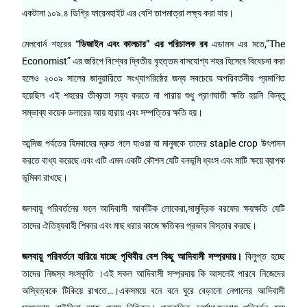
একটানা ১০৯.৪ ডিগ্রি ফারেনহাইট এর বেশি তাপমাত্রা লক্ষ্য করা যায়।
মেলবোর্ন শহরের
“ডিজাইন এবং কালচার” এর পরিচালক রব
এডামস এর মতে,”The
Economist” এর জরিপে বিশ্বের দ্বিতীয় বৃহত্তম বাসযোগ্য শহর হিসেবে বিবেচনা করা
হলেও ২০০৯ সালের জানুয়ারিতে সংখ্যাগরিষ্ঠের জন্য সবচেয়ে অপরিবর্তনীয় প্রমাণিত
হয়েছিল এই শহরের তীব্রতা সহ্য করতে না পারায় শুধু প্রাণঘাতী ক্ষতি হয়নি কিন্তু
সম্ভাব্য কয়েক ডলারের আয় হারায় এবং সম্পত্তির ক্ষতি হয়।
আন্দিজ পর্বতের হিমবাহের দ্রুত গলে যাওয়া যা মানুষকে তাদের staple crop উৎপাদন
করতে বাধ্য করেছে এবং এটি এমন একটি কৌশল যেটি বনভূমি ধ্বংস এবং মাটি ক্ষয়ে ব্যাপক
ভূমিকা রাখছে।
জলবায়ু পরিবর্তনের ফলে আদিবাসী আর্কটিক লোকেরা,সামুদ্রিক বরফের ক্ষয়ক্ষতি যেটি
তাদের ঐতিহ্যবাহী শিকার এবং মাছ ধরার কাজে ক্ষতিকর প্রভাব বিস্তার করছে।
জলবায়ু পরিবর্তনে হারিয়ে যাচ্ছে পৃথিবীর বেশ কিছু আদিবাসী সম্প্রদায়।
বিলুপ্ত হচ্ছে
তাদের নিজস্ব সংস্কৃতি ।এই সকল আদিবাসী সম্প্রদায় কি আসলেই পারবে নিজেদের
অস্বিত্বকে টিকিয়ে রাখতে…।একসময়ে বনে বনে ঘুরে বেড়ানো নেপালের আদিবাসী