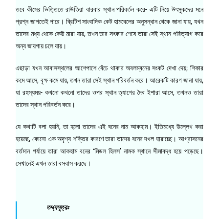
তবে কীসের ভিত্তিতে রাউতিরা বারবার স্থান পরিবর্তন করে- এটি নিয়ে উৎসুকদের মনে
প্রশ্ন জাগতেই পারে। ব্রিটিশ সাংবাদিক কেট হামবেলের অনুসন্ধান থেকে জানা যায়, যখন
তাদের মধ্য থেকে কেউ মারা যায়, তখন তার সৎকার শেষে তারা সেই স্থান পরিত্যাগ করে
অন্য জায়গায় চলে যায়।
এছাড়া যখন আবাসস্থলের আশেপাশে বেঁচে থাকার অবলম্বনের সংকট দেখা দেয়; শিকার
কমে আসে, বৃক্ষ কমে যায়, তখন তারা সেই স্থান পরিবর্তন করে। আরেকটি কারণ জানা যায়,
যা রহস্যময়- কখনো কখনো তাদের ওপর স্থান ত্যাগের দৈব ইশারা আসে, তখনও তারা
তাদের স্থান পরিবর্তন করে।
যে কথাটি বলা হয়নি, তা হলো তাদের এই বনের নাম আকহাম। ইতিমধ্যে উল্লেখ করা
হয়েছে, কোনো এক অদৃশ্য শক্তির কারণে তারা তাদের বনের দখল হারাচ্ছে। আগ্রাসনের
বর্তমান পর্যায়ে তারা আকহাম বনের ‘মিডল হিলস’ নামক স্থানে সীমাবদ্ধ হয়ে পড়েছে।
সেখানেই এখন তারা বসবাস করছে।
তথ্যসূত্রঃ