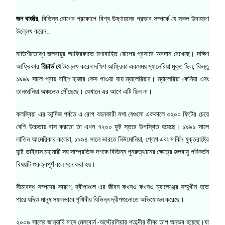
জন বার্জার
, বিভিন্ন রোগের প্রকোপে বিশ্ব উষ্ণায়নের প্রভাব সম্পর্কে যে সকল উদাহরণ
উল্লেখ করেন..
নাতিশীতোষ্ণ জলবায়ুর আফ্রিকাতে মশাবাহিত রোগের প্রসারে অবদান রেখেছে। দক্ষিণ
আফ্রিকার
রিচার্ড বে
উল্লেখ করেন দক্ষিণ আফ্রিকা একসময় ম্যালেরিয়া মুক্ত ছিল, কিন্তু
১৯৯৯ সালে প্রায় বাইশ হাজার কেস পাওয়া যায় ম্যালেরিয়ার। ম্যালেরিয়া কেনিয়া এবং
তানজানিয়া অঞ্চলেও পৌঁছেছে। যেখানে এর আগে এটি ছিল না।
কলম্বিয়া এর আন্দিজ পর্বতে এ রোগ বহনকারী মশা যেগুলো এককালে ৩২০০ ফিটের চেয়ে
বেশি উচ্চতায় বাস করতো তা এখন ৭২০০ ফুট স্তরে উপস্থিত হয়েছে। ১৯৯১ সালে
লাতিন আমেরিকার কলেরা, ১৯৯৪ সালে ভারতে নিউমোনিয়া, প্লেগ এবং মার্কিন যুক্তরাষ্ট্রে
হান্ট ভাইরাস মহামারী সহ সাম্প্রতিক দশকে বিভিন্ন পুনরুত্থানের ক্ষেত্রে জলবায়ু পরিবর্তন
বিষয়টি গুরুত্বপূর্ণ বলে মনে করা হয়।
সীমাবদ্ধ সম্পদের কারণে, দ্বীপাঞ্চল এর জীবন কখনও কখনও চ্যালেঞ্জের সম্মুখীন হতে
পারে যদিও মানুষ সফলভাবে পৃথিবীর বিভিন্ন দ্বীপগুলোতে অভিযোজন করেছে।
২০০৯ সালের জানুয়ারি মাসে মেলবোর্ন -অস্ট্রেলিয়ায় শতাব্দীর তীব্র তাপ অনুভব হয়েছে।যা