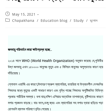
May 15, 2021
Chapakhana
/
Education blog
/
Study
/
ভূগোল
জলবায়ু পরিবর্তনে কারা ক্ষতিগ্রস্থ হচ্ছে..
২০১৪ সালে WHO (World Health Organization) অনুমান করেছে যে,পৃথিবীর
উষ্ণ জলবায়ু এখন ১৫০০০০ মানুষের মৃত্যু এবং ৫ মিলিয়ন মানুষের অসুস্থতার কারণ হয়ে
দাঁড়িয়েছে।
গ্লোবাল ওয়ার্মিং এর কারণে,উদাহরণ স্বরুপ ম্যালেরিয়া, ডায়রিয়া যা উন্নয়নশীল দেশগুলির
শিশুদের মধ্যে মৃত্যুর একটি সাধারণ কারণ এবং বৃদ্ধি পাচ্ছে শিশুদের অপুষ্টিজনিত বিভিন্ন
প্রকার শারীরিক সমস্যা। বলা যায়,দক্ষিণ এশিয়ায় অত্যধিক তাপমাত্রা, বৃষ্টিপাতের কারণে
মশার প্রজনন বাড়ছে। যার ফলে,ডেঙ্গু জ্বর এবং ম্যালেরিয়া সহ মশার দ্বারা ছড়িয়ে পড়া
রোগগুলি ব্যাপক পরিমাণে বৃদ্ধি পেয়েছে।