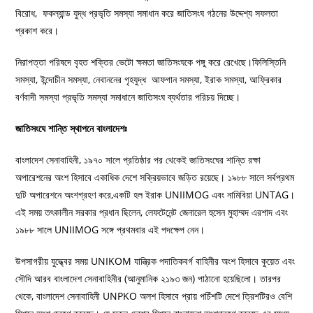
বিরোধ, ফকল্যান্ড যুদ্ধ প্রভৃতি সমস্যা সমাধান করে জাতিসংঘ গঠনের উদ্দেশ্য সফলতা
প্রকাশ করে।
‌নিরাপত্তা পরিষদে বৃহত শক্তির ভেটো ক্ষমতা জাতিসংঘকে পঙ্গু করে রেখেছে।ফিলিস্তিনি
সমস্যা, ইন্দোচীন সমস্যা, নেবাননের গৃহযুদ্ধ আফগান সমস্যা, ইরাক সমস্যা, আফ্রিকার
বর্ণবাদী সমস্যা প্রভৃতি সমস্যা সমাধানে জাতিসংঘ ব্যর্থতার পরিচয় দিচ্ছে।
জাতিসংঘে শান্তি স্থাপনে বাংলাদেশঃ
বাংলাদেশ সেনাবাহিনী, ১৯৭০ সালে প্রতিষ্ঠার পর থেকেই জাতিসংঘের শান্তি রক্ষা
অপারেশনের অংশ হিসাবে একাধিক দেশে সক্রিয়ভাবে জড়িত রয়েছে। ১৯৮৮ সালে সর্বপ্রথম
দুটি অপারেশনে অংশগ্রহণ করে,একটি হল ইরাক UNIIMOG এবং নামিবিয়া UNTAG।
এই সময় তৎকালীন সরকার প্রধান ছিলেন, লেফটেনেন্ট জেনারেল হুসেন মুহাম্মদ এরশাদ এবং
১৯৮৮ সালে UNIIMOG সঙ্গে প্রথমবার এই পদক্ষেপ নেন।
উপসাগরীয় যুদ্ধ্বের সময় UNIKOM যান্ত্রিক পদাতিকবর্গ বাহিনীর অংশ হিসাবে কুয়েত এবং
সৌদি আরব বাংলাদেশ সেনাবাহিনীর (আনুমানিক ২১৯৩ জন) পাঠানো হয়েছিলো। তারপর
থেকে, বাংলাদেশ সেনাবাহিনী UNPKO অলশ হিসাবে প্রায় পচিঁশটি দেশে ত্রিশটিরও বেশি