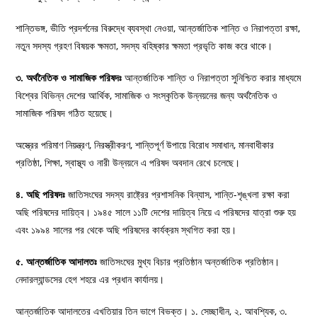
শান্তিভঙ্গ, ভীতি প্রদর্শনের বিরুদ্ধে ব্যবস্থা নেওয়া, আন্তর্জাতিক শান্তি ও নিরাপত্তা রক্ষা,
নতুন সদস্য গ্রহণ বিষয়ক ক্ষমতা, সদস্য বহিষ্কার ক্ষমতা প্রভৃতি কাজ করে থাকে।
৩. অর্থনৈতিক ও সামাজিক পরিষদঃ
আন্তর্জাতিক শান্তি ও নিরাপত্তা সুনিশ্চিত করার মাধ্যমে
বিশ্বের বিভিন্ন দেশের আর্থিক, সামাজিক ও সংস্কৃতিক উন্নয়নের জন্য অর্থনৈতিক ও
সামাজিক পরিষদ গঠিত হয়েছে।
অস্ত্রের পরিমাণ নিয়ন্ত্রণ, নিরস্ত্রীকরণ, শান্তিপূর্ণ উপায়ে বিরোধ সমাধান, মানবাধীকার
প্রতিষ্ঠা, শিক্ষা, স্বাস্থ্য ও নারী উন্নয়নে এ পরিষদ অবদান রেখে চলেছে।
৪. অছি পরিষদঃ
জাতিসংঘের সদস্য রাষ্ট্রের প্রশাসনিক বিন্যাস, শান্তি-শৃঙ্খলা রক্ষা করা
অছি পরিষদের দায়িত্ব। ১৯৪৫ সালে ১১টি দেশের দায়িত্ব নিয়ে এ পরিষদের যাত্রা শুরু হয়
এবং ১৯৯৪ সালের পর থেকে অছি পরিষদের কার্যক্রম স্থগিত করা হয়।
৫. আন্তর্জাতিক আদালতঃ
জাতিসংঘের মুখ্য বিচার প্রতিষ্ঠান অন্তর্জাতিক প্রতিষ্ঠান।
নেদারল্যান্ডসের হেগ শহরে এর প্রধান কার্যালয়।
আন্তর্জাতিক আদালতের এখতিয়ার তিন ভাগে বিভক্ত। ১. সেচ্ছাধীন, ২. আবশ্যিক, ৩.