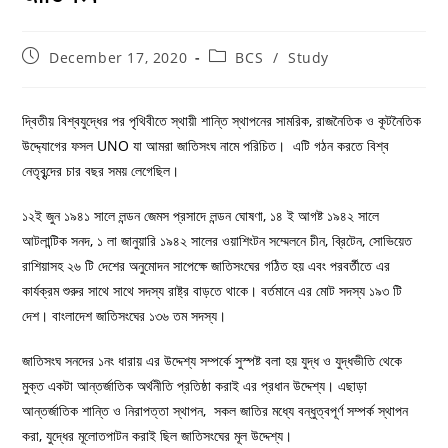
December 17, 2020
BCS
/
Study
দ্বিতীয় বিশ্বযুদ্ধের পর পৃথিবীতে স্থায়ী শান্তি স্থাপনের সামরিক, রাজনৈতিক ও কূটনৈতিক
উদ্দ্যোগের ফসল UNO যা আমরা জাতিসংঘ নামে পরিচিত। এটি গঠন করতে বিশ্ব
নেতৃবৃন্দের চার বছর সময় লেগেছিল।
১২ই জুন ১৯৪১ সালে লন্ডন জেমস প্রসাদে লন্ডন ঘোষণা, ১৪ ই আগষ্ট ১৯৪২ সালে
আটলান্টিক সনদ, ১ লা জানুয়ারি ১৯৪২ সালের ওয়াশিংটন সম্মেলনে চীন, ব্রিটেন, সোভিয়েত
রাশিয়াসহ ২৬ টি দেশের অনুমোদন সাপেক্ষে জাতিসংঘের গঠিত হয় এবং পরবর্তীতে এর
কার্যক্রম শুরুর সাথে সাথে সদস্য রাষ্ট্র বাড়তে থাকে। বর্তমানে এর মোট সদস্য ১৯৩ টি
দেশ। বাংলাদেশ জাতিসংঘের ১৩৬ তম সদস্য।
জাতিসংঘ সনদের ১নং ধারায় এর উদ্দেশ্য সম্পর্কে সুস্পষ্ট বলা হয় যুদ্ধ ও যুদ্ধভীতি থেকে
মুক্ত একটা আন্তর্জাতিক অর্থনীতি প্রতিষ্ঠা করাই এর প্রধান উদ্দেশ্য। এছাড়া
আন্তর্জাতিক শান্তি ও নিরাপত্তা স্থাপন, সকল জাতির মধ্যে বন্ধুত্বপূর্ণ সম্পর্ক স্থাপন
করা, যুদ্ধের মূলোতপাটন করাই ছিল জাতিসংঘের মূল উদ্দেশ্য।