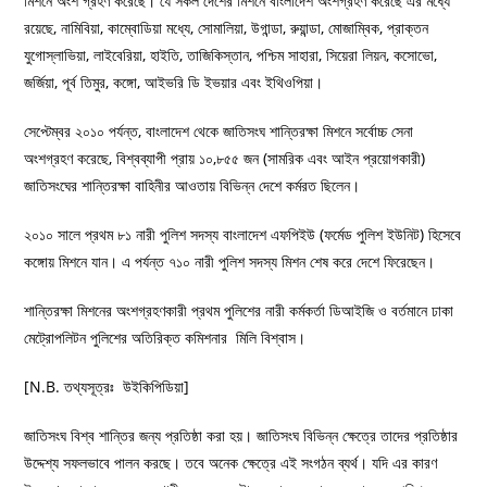
মিশনে অংশ গ্রহণ করেছে। যে সকল দেশের মিশনে বাংলাদেশ অংশগ্রহণ করেছে এর মধ্যে
রয়েছে, নামিবিয়া, কাম্বোডিয়া মধ্যে, সোমালিয়া, উগান্ডা, রুয়ান্ডা, মোজাম্বিক, প্রাক্তন
যুগোস্লাভিয়া, লাইবেরিয়া, হাইতি, তাজিকিস্তান, পশ্চিম সাহারা, সিয়েরা লিয়ন, কসোভো,
জর্জিয়া, পূর্ব তিমুর, কঙ্গো, আইভরি ডি ইভয়ার এবং ইথিওপিয়া।
সেপ্টেম্বর ২০১০ পর্যন্ত, বাংলাদেশ থেকে জাতিসংঘ শান্তিরক্ষা মিশনে সর্বোচ্চ সেনা
অংশগ্রহণ করেছে, বিশ্বব্যাপী প্রায় ১০,৮৫৫ জন (সামরিক এবং আইন প্রয়োগকারী)
জাতিসংঘের শান্তিরক্ষা বাহিনীর আওতায় বিভিন্ন দেশে কর্মরত ছিলেন।
২০১০ সালে প্রথম ৮১ নারী পুলিশ সদস্য বাংলাদেশ এফপিইউ (ফর্মেড পুলিশ ইউনিট) হিসেবে
কঙ্গোয় মিশনে যান। এ পর্যন্ত ৭১০ নারী পুলিশ সদস্য মিশন শেষ করে দেশে ফিরেছেন।
শান্তিরক্ষা মিশনের অংশগ্রহণকারী প্রথম পুলিশের নারী কর্মকর্তা ডিআইজি ও বর্তমানে ঢাকা
মেট্রোপলিটন পুলিশের অতিরিক্ত কমিশনার মিলি বিশ্বাস।
[N.B. তথ্যসূত্রঃ উইকিপিডিয়া]
জাতিসংঘ বিশ্ব শান্তির জন্য প্রতিষ্ঠা করা হয়। জাতিসংঘ বিভিন্ন ক্ষেত্রে তাদের প্রতিষ্ঠার
উদ্দেশ্য সফলভাবে পালন করছে। তবে অনেক ক্ষেত্রে এই সংগঠন ব্যর্থ। যদি এর কারণ