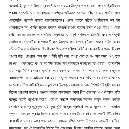
অনেকটাই পুরনো ও দীর্ঘ। স্বরনাতীত বাংলায় এর উল্লেখ পাওয়া যায়। প্রথম খ্রিস্টাব্দের
প্রথম শতকেই রোম সাম্রাজ্যের স্বর্ণযুগে অভিজাত রোমান নারীরা ঢাকার মসলিন পরে
দেহসৌষ্ঠব প্রদর্শন করতে ভালোবাসতেন। একই শতকে রচিত ‘পেরিপ্লাস অব দ্য
এরিথ্রিয়ান সি’ শীর্ষক গ্রন্থে মসলিন সম্পর্কে বিশেষ ধরনের তথ্য পাওয়া যায়। ” এতে
মোটা ধরনের মসলিনকে মলোচিনা, প্রশস্ত ও মসৃণ মসলিনকে মোনাচি এবং সর্বোৎকৃষ্ট
মসলিনকে গেনজেটিক বা গঙ্গাজলী বলে উল্লেখ করা হয়েছে।” নবম শতকে রচিত আরব
ভৌগোলিক সোলাইমানের ‘সিলসিলাত উত তাওয়ারীখে ‘রুমি’ নামক একটি রাজ্যের বিবরণ
পাওয়া যায়। সেখানে এমন সুক্ষ্ম ও মিহি সুতি বস্ত্র পাওয়া যেত যে, ৪০ হাত লম্বা ও ২ হাত
চাওড়া। এক টুকরো কাপড় আংটির ভিতর দিয়ে অনায়াসে নাড়াচড়া করা যেতো। তৎকালীন
এই বস্ত্র তিনি সেখানে ব্যতীত আর কোথাও দেখেন নি। আর এই রুমি রাজ্যকে
বাংলাদেশের সাথে অভিন্ন ধরা হয়। চতুর্দশ শতকের মাঝামাঝি সময়ে বাংলায় আগত
মরক্কো দেশিয় পর্যটক ইবনে বতুতা তার কিতাবুর রেহালায়’ সোনারগাঁওয়ে তৈরি সুতি বস্ত্রের
বিশেষ প্রশংসা করেন। পঞ্চদশ শতকে বাংলাদেশে আসা চীনা লেখকরা ও এখানকার সুতি
বস্ত্রের ভুয়সী প্রশংসা করেন। মোগল সম্রাট আকবরের সভাসদ আবুল ফজল’ পর্যন্ত
সোনারগাঁওয়ে প্রস্তুতকৃত এই সুক্ষ্ম সুতি বস্ত্রের প্রশংসা করতে ভুলেন নি। এভাবে
সপ্তদশ শতকের প্রথম দিকে ঢাকাকে বাংলার রাজধানী ঘোষণার পর হতেই ইউরোপিয়
ব্যবসায়ীরা বাংলায় আসা শুরু করেন। এসকল বণিক কোম্পানি গুলোর তৎকালীন দলিল-
দস্তাবেজ এবং ঐ সমকালীন ইউরোপীয় লেখকদের বিবরণে মসলিন সম্পর্কে অনেক তথ্য