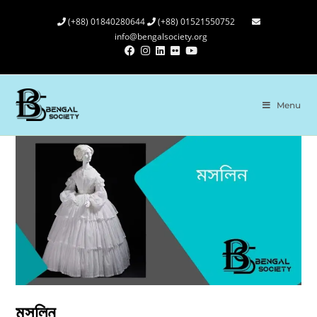
(+88) 01840280644
(+88) 01521550752
info@bengalsociety.org
Menu
মসলিন