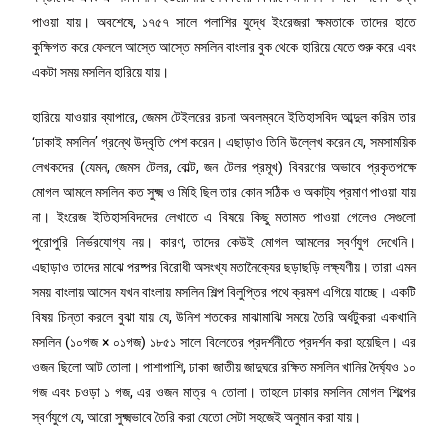
পাওয়া যায়। অবশেষে, ১৭৫৭ সালে পলাশির যুদ্ধে ইংরেজরা ক্ষমতাকে তাদের হাতে
কুক্ষিগত করে ফেললে আস্তে আস্তে মসলিন বাংলার বুক থেকে হারিয়ে যেতে শুরু করে এবং
একটা সময় মসলিন হারিয়ে যায়।
হারিয়ে যাওয়ার ব্যাপারে, জেমস টেইলরের রচনা অবলম্বনে ইতিহাসবিদ আব্দুল করিম তার
‘ঢাকাই মসলিন’ গ্রন্থে উদ্বৃতি পেশ করেন। এছাড়াও তিনি উল্লেখ করেন যে, সমসাময়িক
লেখকদের (যেমন, জেমস টেলর, বোল্ট, জন টেলর প্রমূখ) বিবরণের অভাবে প্রকৃতপক্ষে
মোগল আমলে মসলিন কত সুক্ষ্ম ও মিহি ছিল তার কোন সঠিক ও অকাট্য প্রমাণ পাওয়া যায়
না। ইংরেজ ইতিহাসবিদদের লেখাতে এ বিষয়ে কিছু মতামত পাওয়া গেলেও সেগুলো
পুরোপুরি নির্ভরযোগ্য নয়। কারণ, তাদের কেউই মোগল আমলের স্বর্ণযুগ দেখেনি।
এছাড়াও তাদের মাঝে পরষ্পর বিরোধী অসংখ্য মতানৈক্যের ছড়াছড়ি লক্ষ্যণীয়। তারা এমন
সময় বাংলায় আসেন যখন বাংলায় মসলিন শিল্প বিলুপ্তির পথে ক্রমশ এগিয়ে যাচ্ছে। একটি
বিষয় চিন্তা করলে বুঝা যায় যে, উনিশ শতকের মাঝামাঝি সময়ে তৈরি অর্ধটুকরা একখানি
মসলিন (১০গজ × ০১গজ) ১৮৫১ সালে বিলেতের প্রদর্শনীতে প্রদর্শন করা হয়েছিল। এর
ওজন ছিলো আট তোলা। পাশাপাশি, ঢাকা জাতীয় জাদুঘরে রক্ষিত মসলিন খানির দৈর্ঘ্যও ১০
গজ এবং চওড়া ১ গজ, এর ওজন মাত্র ৭ তোলা। তাহলে ঢাকার মসলিন মোগল শিল্পের
স্বর্ণযুগে যে, আরো সুক্ষ্মভাবে তৈরি করা যেতো সেটা সহজেই অনুমান করা যায়।