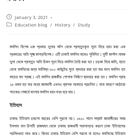
January 3, 2021
Education blog
/
History
/
Study
মসলিন বিশেষ এক প্রকার তুলার আঁশ থেকে প্রস্তুতকৃত সূতা দিয়ে বয়ন করা এক
প্রকারের অতি সূক্ষ্ম কাপড়বিশেষ। এটি ঢাকাই মসলিন নামেও সুবিদিত। ফুটি কার্পাস নামক
তুলা থেকে প্রস্তুত অতি চিকন সুতা দিয়ে মসলিন তৈরি করা হত। চড়কা দিয়ে কাটা, হাতে
বোনা মসলিনের জন্য সর্বনিম্ন ৩০০ কাউন্টের সুতা ব্যবহার করা হত যার ফলে মসলিন হত
কাচের মত স্বচ্ছ। এই মসলিন রাজকীয় পোশাক নির্মাণে ব্যবহার করা হত। মসলিন প্রায়
২৮ রকম হত যার মধ্যে জামদানী এখনও ব্যাপক আকারে প্রচলিত। নানা কারণে আঠারো
শতকের শেষার্ধে বাংলায় মসলিন বয়ন বন্ধ হয়ে যায়।
ইতিহাস
ঢাকার ইতিহাস চারশো বছরের বেশি পুরনো নয়। ১৬১০ সালে সম্রাট জাহাঙ্গীরের সময়
ইসলাম খান চিশতী রাজমহল থেকে ঢাকায় রাজধানী স্থানান্তর করলে ঢাকা ইতিহাসের
প্রসিদ্ধতা লাভ করে। কিন্তু ঢাকার ইতিহাস বেশি পুরনো না হলেও মসলিনের ইতিহাস