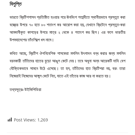
বিলুপ্তি
ভারতে ব্রিটিশশাসন প্রতিষ্ঠিত হওয়ার পরে ঊনবিংশ শতাব্দীতে স্থানীয়ভাবে প্রস্তুত করা
বস্ত্রের উপরে ৭০ হতে ৮০ শতাংশ কর আরোপ করা হয়, যেখানে ব্রিটেনে প্রস্তুত-করা
আমদানীকৃত কাপড়ের উপরে মাত্র ২ থেকে ৪ শতাংশ কর ছিল। এর ফলে ভারতীয়
উপমহাদেশের তাঁতশিল্পে ধস নামে।
কথিত আছে, ব্রিটিশ ঔপনিবেশিক শাসকেরা মসলিন উৎপাদন বন্ধ করার জন্য মসলিন
বয়নকারী তাঁতিদের হাতের বুড়ো আঙুল কেটে দেয়। তবে অধুনা অন্য আরেকটি দাবি বেশ
যৌক্তিকভাবে সামনে উঠে এসেছে। তা হল, তাঁতিদের হাত ব্রিটিশরা নয়, বরং তারা
নিজেরাই নিজেদের আঙ্গুল কেটে নিত, যাতে এই তাঁতের কাজ আর না করতে হয়।
তথ্যসূত্রঃ উইকিপিডিয়া
Post Views:
1,269