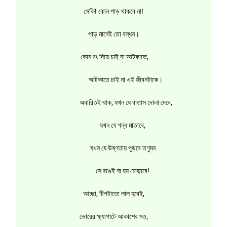
সেকি! কোন পাড় থাকবে না!
পাড় মানেই তো বন্ধন।
কোন রং দিয়ে চাই না আটকাতে,
আটকাতে চাই না এই জীবনটাকে।
অবারিতই থাক, যখন যে বাতাস দোলা দেবে,
যখন যে গন্ধ মাতাবে,
যখন যে উষ্ণতায় পুড়বে তণুমন
সে রঙেই না হয় মোড়াবে!
আচ্ছা, টিপটাতো লাল হবেই,
ভোরের ক্ষ্যাপাটে আকাশের মত,