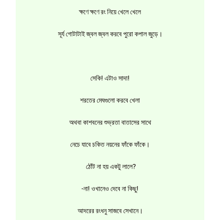
ক্ষণে ক্ষণে রং নিয়ে খেলে খেলে
সূর্য গোটাটাই জ্বল জ্বল করবে পুরো কপাল জুড়ে।
সেকি! এটাও সাদা!
শরতের মেঘগুলো করবে খেলা
অথবা কাশবনের শুভ্রতা বাতাসের সাথে
নেচে যাবে চকিত নয়নের ফাঁকে ফাঁকে।
ঠোঁট না হয় একটু লালে?
-না! ওখানেও দেবে না কিছু!
আদরের রংধনু সাজবে সেখানে।