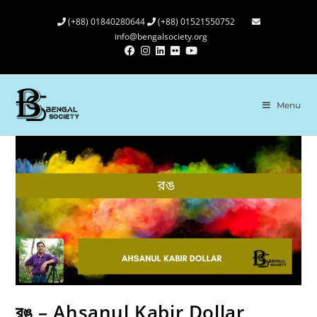
(+88) 01840280644
(+88) 01521550752
info@bengalsociety.org
Menu
রঙ – Ahsanul Kabir Dollar