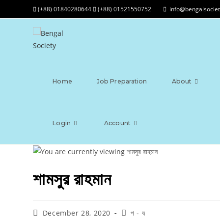
(+88) 01840280644
(+88) 01521550752
info@bengalsociet
Home
Job Preparation
About
Login
Account
শামসুর রাহমান
December 28, 2020
প - ষ