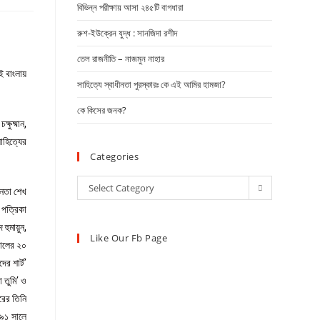
বিভিন্ন পরীক্ষায় আসা ২৪৫টি বাগধারা
রুশ-ইউক্রেন যুদ্ধ : সানজিদা রশীদ
তেল রাজনীতি – নাজমুন নাহার
 বাংলায়
সাহিত্যে স্বাধীনতা পুরস্কারঃ কে এই আমির হামজা?
কে কিসের জনক?
্ষুষ্মান,
াহিত্যের
Categories
Select Category
নেতা শেখ
 পত্রিকা
হুমায়ুন,
Like Our Fb Page
 সালের ২০
র শার্ট’
 তুমি’ ও
রের তিনি
১৯৯১ সালে