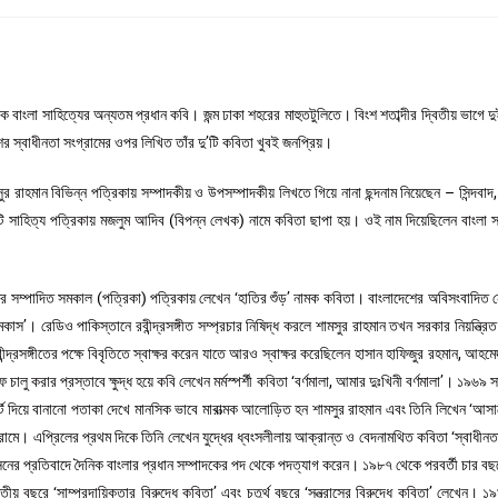
বাংলা সাহিত্যের অন্যতম প্রধান কবি। জন্ম ঢাকা শহরের মাহুতটুলিতে। বিংশ শতাব্দীর দ্বিতীয় ভাগে দুই
ের স্বাধীনতা সংগ্রামের ওপর লিখিত তাঁর দু’টি কবিতা খুবই জনপ্রিয়।
হমান বিভিন্ন পত্রিকায় সম্পাদকীয় ও উপসম্পাদকীয় লিখতে গিয়ে নানা ছন্দনাম নিয়েছেন – সিন্দবাদ, চক
াহিত্য পত্রিকায় মজলুম আদিব (বিপন্ন লেখক) নামে কবিতা ছাপা হয়। ওই নাম দিয়েছিলেন বাংলা স
ফর সম্পাদিত সমকাল (পত্রিকা) পত্রিকায় লেখেন ‘হাতির শুঁড়’ নামক কবিতা। বাংলাদেশের অবিসংবাদিত 
স’। রেডিও পাকিস্তানে রবীন্দ্রসঙ্গীত সম্প্রচার নিষিদ্ধ করলে শামসুর রাহমান তখন সরকার নিয়ন্ত্রিত
্দ্রসঙ্গীতের পক্ষে বিবৃতিতে স্বাক্ষর করেন যাতে আরও স্বাক্ষর করেছিলেন হাসান হাফিজুর রহমান, আহমেদ 
 করার প্রস্তাবে ক্ষুদ্ধ হয়ে কবি লেখেন মর্মস্পর্শী কবিতা ‘বর্ণমালা, আমার দুঃখিনী বর্ণমালা’। ১৯৬৯
ট দিয়ে বানানো পতাকা দেখে মানসিক ভাবে মারাত্মক আলোড়িত হন শামসুর রাহমান এবং তিনি লিখেন ‘আসাদে
্রামে। এপ্রিলের প্রথম দিকে তিনি লেখেন যুদ্ধের ধ্বংসলীলায় আক্রান্ত ও বেদনামথিত কবিতা ‘স্বাধীনতা
সনের প্রতিবাদে দৈনিক বাংলার প্রধান সম্পাদকের পদ থেকে পদত্যাগ করেন। ১৯৮৭ থেকে পরবর্তী চার বছ
ৃতীয় বছরে ‘সাম্প্রদায়িকতার বিরুদ্ধে কবিতা’ এবং চতুর্থ বছরে ‘সন্ত্রাসের বিরুদ্ধে কবিতা’ লেখেন। 