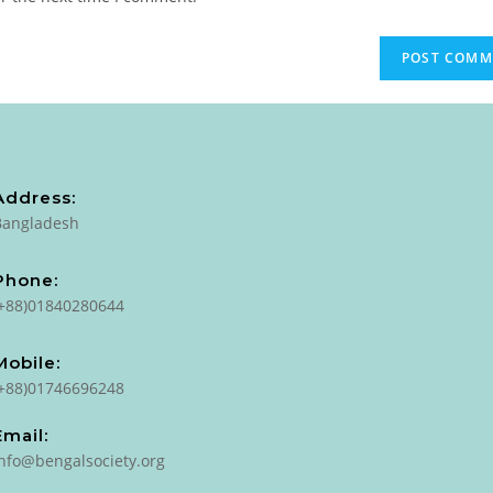
Address:
Bangladesh
Phone:
(+88)01840280644
Mobile:
(+88)01746696248
Email:
info@bengalsociety.org