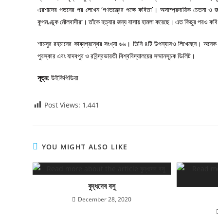
এরশাদের পতনের পর লেখেন ‘গণতন্ত্রের পক্ষে কবিতা’। অসাম্প্রদায়িক চেতনা ও জন
কূপমণ্ডুক মৌলবাদীরা। তাঁকে হত্যার জন্য বাসায় হামলা করেছে। এত কিছুর পরও কবি ত
শামসুর রহমানের কাব্যগ্রন্থের সংখ্যা ৬৬। তিনি ৪টি উপন্যাসও লিখেছেন। অনেক পু
পুরস্কার এবং যাদবপুর ও রবিন্দ্রভারতী বিশ্ববিদ্যালয়ের সম্মানসূচক ডিলিট।
সূত্র:
উইকিপিডিয়া
Post Views:
1,441
YOU MIGHT ALSO LIKE
বুদ্ধদেব বসু
December 28, 2020