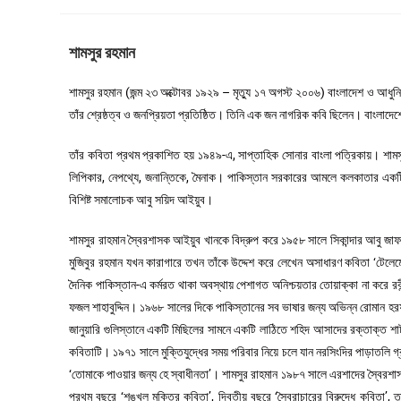
শামসুর রহমান
শামসুর রহমান (জন্ম ২৩ অক্টোবর ১৯২৯ – মৃত্যু ১৭ অগস্ট ২০০৬) বাংলাদেশ ও আধুনিক 
তাঁর শ্রেষ্ঠত্ব ও জনপ্রিয়তা প্রতিষ্ঠিত। তিনি এক জন নাগরিক কবি ছিলেন। বাংলাদেশ
তাঁর কবিতা প্রথম প্রকাশিত হয় ১৯৪৯-এ, সাপ্তাহিক সোনার বাংলা পত্রিকায়। শামসুর রা
লিপিকার, নেপথ্যে, জনান্তিকে, মৈনাক। পাকিস্তান সরকারের আমলে কলকাতার একটি স
বিশিষ্ট সমালোচক আবু সয়িদ আইয়ুব।
শামসুর রাহমান স্বৈরশাসক আইয়ুব খানকে বিদ্রুপ করে ১৯৫৮ সালে সিকান্দার আবু জা
মুজিবুর রহমান যখন কারাগারে তখন তাঁকে উদ্দেশ করে লেখেন অসাধারণ কবিতা ‘টেলেমেকা
দৈনিক পাকিস্তান-এ কর্মরত থাকা অবস্থায় পেশাগত অনিশ্চয়তার তোয়াক্কা না করে রবীন
ফজল শাহাবুদ্দিন। ১৯৬৮ সালের দিকে পাকিস্তানের সব ভাষার জন্য অভিন্ন রোমান হরফ চালু
জানুয়ারি গুলিস্তানে একটি মিছিলের সামনে একটি লাঠিতে শহিদ আসাদের রক্তাক্ত শার্
কবিতাটি। ১৯৭১ সালে মুক্তিযুদ্ধের সময় পরিবার নিয়ে চলে যান নরসিংদির পাড়াতলি গ
‘তোমাকে পাওয়ার জন্য হে স্বাধীনতা’। শামসুর রাহমান ১৯৮৭ সালে এরশাদের স্বৈরশা
প্রথম বছরে ‘শৃঙ্খল মুক্তির কবিতা’, দ্বিতীয় বছরে ‘স্বৈরাচারের বিরুদ্ধে কবিতা’, ত