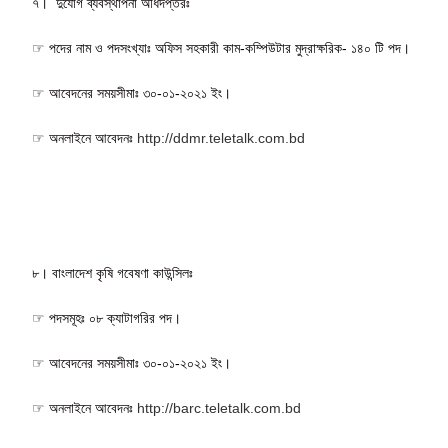
৭। দুর্যোগ ব্যবস্থাপনা অধিদপ্তরঃ
☞ পদের নাম ও পদসংখ্যাঃ অফিস সহকারী কাম-কম্পিউটার মুদ্রাক্ষরিক- ১৪০ টি পদ।
☞ আবেদনের সময়সীমাঃ ৩০-০১-২০২১ ইং।
☞ অনলাইনে আবেদনঃ
http://ddmr.teletalk.com.bd
৮। বাংলাদেশ কৃষি গবেষণা কাউন্সিলঃ
☞ পদসমূহঃ ০৮ ক্যাটাগরির পদ।
☞ আবেদনের সময়সীমাঃ ৩০-০১-২০২১ ইং।
☞ অনলাইনে আবেদনঃ
http://barc.teletalk.com.bd