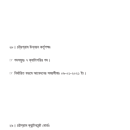
২৮। চট্রগ্রাম উন্নয়ন কর্তৃপক্ষঃ
☞ পদসমুহঃ ৭ ক্যাটাগরির পদ।
☞ নির্ধারিত ফরমে আবেদনের সময়সীমাঃ ০৯-০১-২০২১ ইং।
২৯। চট্টগ্রাম ক্যান্টনমেন্ট বোর্ডঃ