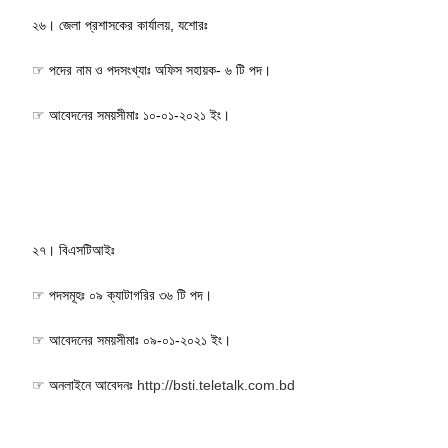
২৬। জেলা প্রশাসকের কার্যালয়, যশোরঃ
☞ পদের নাম ও পদসংখ্যাঃ অফিস সহায়ক- ৬ টি পদ।
☞ আবেদনের সময়সীমাঃ ১০-০১-২০২১ ইং।
২৭। বিএসটিআইঃ
☞ পদসমূহঃ ০৯ ক্যাটাগরির ৩৬ টি পদ।
☞ আবেদনের সময়সীমাঃ ০৯-০১-২০২১ ইং।
☞ অনলাইনে আবেদনঃ
http://bsti.teletalk.com.bd