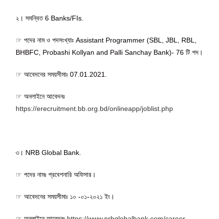
২। সমন্বিত 6 Banks/FIs.
☞ পদের নাম ও পদসংখ্যাঃ Assistant Programmer (SBL, JBL, RBL,
BHBFC, Probashi Kollyan and Palli Sanchay Bank)- 76 টি পদ।
☞ আবেদনের সময়সীমাঃ 07.01.2021.
☞ অনলাইনে আবেদনঃ
https://erecruitment.bb.org.bd/onlineapp/joblist.php
৩। NRB Global Bank.
☞ পদের নামঃ প্রবেশনারি অফিসার।
☞ আবেদনের সময়সীমাঃ ১০ -০১-২০২১ ইং।
☞ অনলাইনে আবেদনঃ
https://www.nrbglobalbank.com/career