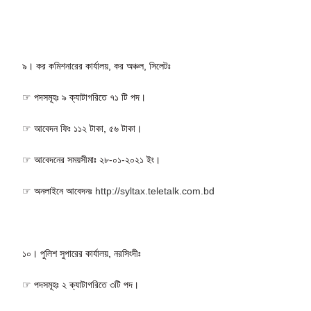
৯। কর কমিশনারের কার্যালয়, কর অঞ্চল, সিলেটঃ
☞ পদসমূহঃ ৯ ক্যাটাগরিতে ৭১ টি পদ।
☞ আবেদন ফিঃ ১১২ টাকা, ৫৬ টাকা।
☞ আবেদনের সময়সীমাঃ ২৮-০১-২০২১ ইং।
☞ অনলাইনে আবেদনঃ
http://syltax.teletalk.com.bd
১০। পুলিশ সুপারের কার্যালয়, নরসিংদীঃ
☞ পদসমূহঃ ২ ক্যাটাগরিতে ৩টি পদ।