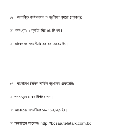
১৬। জনশক্তি কর্মসংস্থান ও প্রশিক্ষণ ব্যুরো (প্রকল্প):
☞ পদসংখ্যাঃ ১ ক্যাটাগরির ৬৪ টি পদ।
☞ আবেদনের সময়সীমাঃ ২০-০১-২০২১ ইং।
১৭। বাংলাদেশ সিভিল সার্ভিস প্রশাসন একেডেমিঃ
☞ পদসমমুহঃ ৮ ক্যাটাগরির পদ।
☞ আবেদনের সময়সীমাঃ ১৯-০১-২০২১ ইং।
☞ অনলাইনে আবেদনঃ
http://bcsaa.teletalk.com.bd