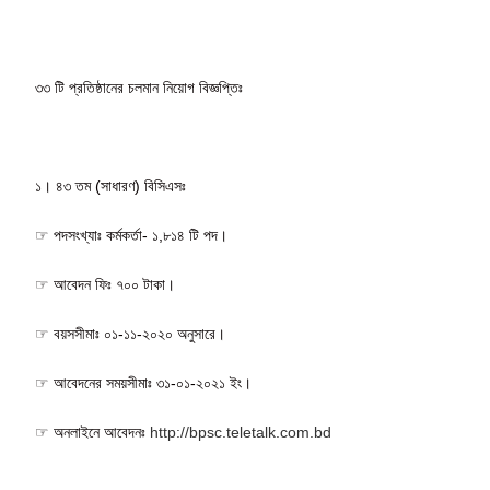
৩৩ টি প্রতিষ্ঠানের চলমান নিয়োগ বিজ্ঞপ্তিঃ
১। ৪৩ তম (সাধারণ) বিসিএসঃ
☞ পদসংখ্যাঃ কর্মকর্তা- ১,৮১৪ টি পদ।
☞ আবেদন ফিঃ ৭০০ টাকা।
☞ বয়সসীমাঃ ০১-১১-২০২০ অনুসারে।
☞ আবেদনের সময়সীমাঃ ৩১-০১-২০২১ ইং।
☞ অনলাইনে আবেদনঃ
http://bpsc.teletalk.com.bd