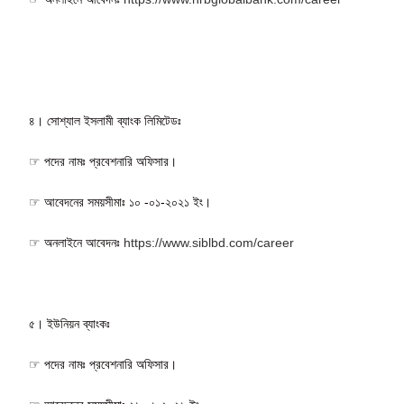
৪। সোশ্যাল ইসলামী ব্যাংক লিমিটেডঃ
☞ পদের নামঃ প্রবেশনারি অফিসার।
☞ আবেদনের সময়সীমাঃ ১০ -০১-২০২১ ইং।
☞ অনলাইনে আবেদনঃ
https://www.siblbd.com/career
৫। ইউনিয়ন ব্যাংকঃ
☞ পদের নামঃ প্রবেশনারি অফিসার।