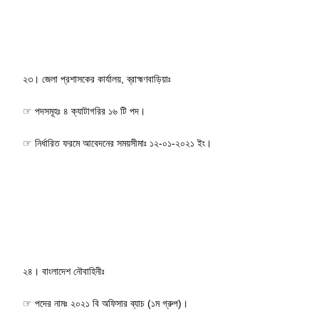
২৩। জেলা প্রশাসকের কার্যালয়, ব্রাহ্মণবাড়িয়াঃ
☞ পদসমূহঃ ৪ ক্যাটাগরির ১৬ টি পদ।
☞ নির্ধারিত ফরমে আবেদনের সময়সীমাঃ ১২-০১-২০২১ ইং।
২৪। বাংলাদেশ নৌবাহিনীঃ
☞ পদের নামঃ ২০২১ বি অফিসার ব্যাচ (১ম গ্রুপ)।