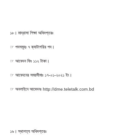
১৮। মাদ্রাসা শিক্ষা অধিদপ্তরঃ
☞ পদসমূহঃ ৭ ক্যাটাগরির পদ।
☞ আবেদন ফিঃ ১১২ টাকা।
☞ আবেদনের সময়সীমাঃ ১৭-০১-২০২১ ইং।
☞ অনলাইনে আবেদনঃ
http://dme.teletalk.com.bd
১৯। স্থাপত্য অধিদপ্তরঃ