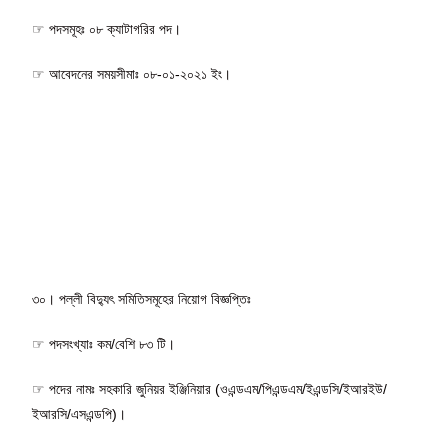
☞ পদসমূহঃ ০৮ ক্যাটাগরির পদ।
☞ আবেদনের সময়সীমাঃ ০৮-০১-২০২১ ইং।
৩০। পল্লী বিদ্যুৎ সমিতিসমূহের নিয়োগ বিজ্ঞপ্তিঃ
☞ পদসংখ্যাঃ কম/বেশি ৮৩ টি।
☞ পদের নামঃ সহকারি জুনিয়র ইঞ্জিনিয়ার (ওএন্ডএম/পিএন্ডএম/ইএন্ডসি/ইআরইউ/
ইআরসি/এসএন্ডপি)।