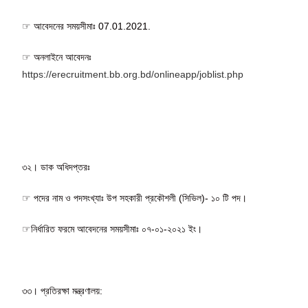
☞ আবেদনের সময়সীমাঃ 07.01.2021.
☞ অনলাইনে আবেদনঃ
https://erecruitment.bb.org.bd/onlineapp/joblist.php
৩২। ডাক অধিদপ্তরঃ
☞ পদের নাম ও পদসংখ্যাঃ উপ সহকারী প্রকৌশলী (সিভিল)- ১০ টি পদ।
☞নির্ধারিত ফরমে আবেদনের সময়সীমাঃ ০৭-০১-২০২১ ইং।
৩৩। প্রতিরক্ষা মন্ত্রণালয়: