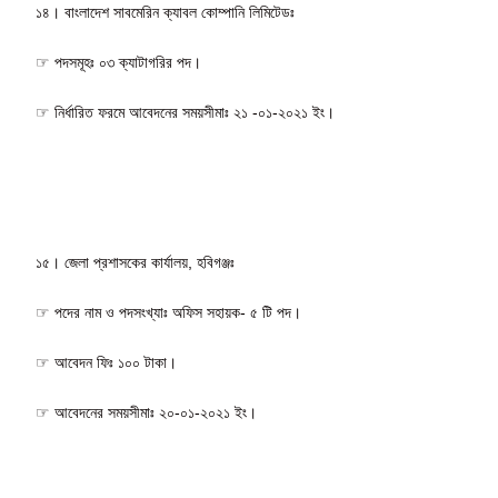
১৪। বাংলাদেশ সাবমেরিন ক্যাবল কোম্পানি লিমিটেডঃ
☞ পদসমূহঃ ০৩ ক্যাটাগরির পদ।
☞ নির্ধারিত ফরমে আবেদনের সময়সীমাঃ ২১ -০১-২০২১ ইং।
১৫। জেলা প্রশাসকের কার্যালয়, হবিগঞ্জঃ
☞ পদের নাম ও পদসংখ্যাঃ অফিস সহায়ক- ৫ টি পদ।
☞ আবেদন ফিঃ ১০০ টাকা।
☞ আবেদনের সময়সীমাঃ ২০-০১-২০২১ ইং।