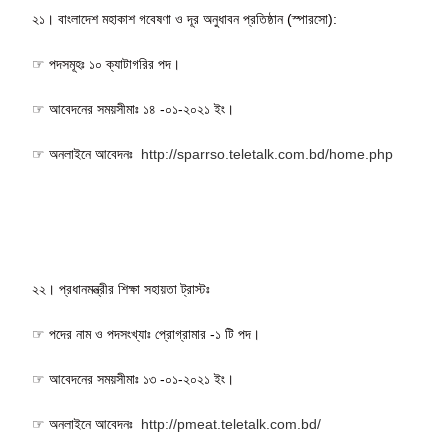
২১। বাংলাদেশ মহাকাশ গবেষণা ও দূর অনুধাবন প্রতিষ্ঠান (স্পারসো):
☞ পদসমূহঃ ১০ ক্যাটাগরির পদ।
☞ আবেদনের সময়সীমাঃ ১৪ -০১-২০২১ ইং।
☞ অনলাইনে আবেদনঃ
http://sparrso.teletalk.com.bd/home.php
২২। প্রধানমন্ত্রীর শিক্ষা সহায়তা ট্রাস্টঃ
☞ পদের নাম ও পদসংখ্যাঃ প্রোগ্রামার -১ টি পদ।
☞ আবেদনের সময়সীমাঃ ১৩ -০১-২০২১ ইং।
☞ অনলাইনে আবেদনঃ
http://pmeat.teletalk.com.bd/