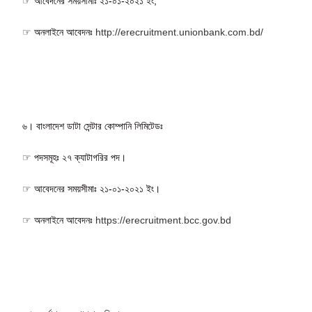
☞ আবেদনের সময়সীমাঃ ২১-০১-২০২১ ইং,
☞ অনলাইনে আবেদনঃ
http://erecruitment.unionbank.com.bd/
৬। বাংলাদেশ ডাটা সেন্টার কোম্পানি লিমিটেডঃ
☞ পদসমূহঃ ২৭ ক্যাটাগরির পদ।
☞ আবেদনের সময়সীমাঃ ২১-০১-২০২১ ইং।
☞ অনলাইনে আবেদনঃ
https://erecruitment.bcc.gov.bd