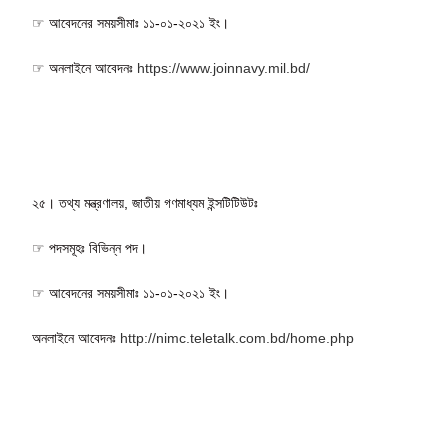
☞ আবেদনের সময়সীমাঃ ১১-০১-২০২১ ইং।
☞ অনলাইনে আবেদনঃ
https://www.joinnavy.mil.bd/
২৫। তথ্য মন্ত্রণালয়, জাতীয় গণমাধ্যম ইন্সটিটিউটঃ
☞ পদসমূহঃ বিভিন্ন পদ।
☞ আবেদনের সময়সীমাঃ ১১-০১-২০২১ ইং।
অনলাইনে আবেদনঃ
http://nimc.teletalk.com.bd/home.php