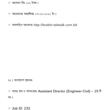
☞ আবেদন ফিঃ ১১২ টাকা।
☞ আবেদনের সময়সীমাঃ ০৭-০১-২০২১ ইং।
☞ অনলাইনে আবেদনঃ
http://brebhr.teletalk.com.bd
৩১। বাংলাদেশ ব্যাংকঃ
☞ পদের নাম ও পদসংখ্যাঃ Assistant Director (Engineer-Civil) – 19 টি
পদ।
☞ Job ID: 233.