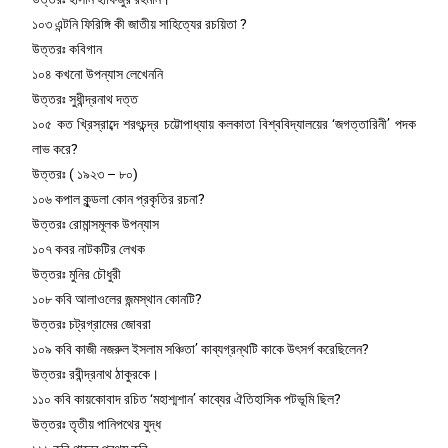
১০৩ এন্টনি ফিরিঙ্গি কী জাতীয় সাহিত্যের রচয়িতা ?
উত্তরঃ কবিগান
১০৪ কখনো উপন্যাস লেখেননি
উত্তরঃ সুধীন্দ্রনাথ দত্ত
১০৫ কত খ্রিস্রাব্দে শরৎচন্দ্র চট্টোপাধ্যায় কলকাতা বিশ্ববিদ্যালয়ের ‘জগত্তারিনী’ পদক
লাভ করে?
উত্তরঃ ( ১৯২৩ – ৮০)
১০৬ কপাল কুন্ডলা কোন প্রকৃতির রচনা?
উত্তরঃ রোমান্সমূলক উপন্যাস
১০৭ কবর নাটকটির লেখক
উত্তরঃ মুনির চৌধুরী
১০৮ কবি আলাওলের জন্মস্থান কোনটি?
উত্তরঃ চট্রগ্রামের জোবরা
১০৯ কবি কাজী নজরুল ইসলাম সঞ্চিতা’ কাব্যগ্রন্থটি কাকে উৎসর্গ করেছিলেন?
উত্তরঃ রবীন্দ্রনাথ ঠাকুরকে।
১১০ কবি কায়কোবাদ রচিত ‘মহাশ্মশান’ কাব্যের ঐতিহাসিক পটভূমি ছিল?
উত্তরঃ তৃতীয় পানিপথের যুদ্ধ