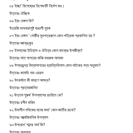
৮৫ ইচ্ছা’ বিশেষ্যের বিশেষণটি নির্দেশ কর।
উত্তরঃ ঐচ্ছিক
৮৬ ইয়ং বেঙ্গল কি?
ইংরেজি ভাবধারাপুষ্ট বাঙালী যুবক
৮৭ ইয়ং বেঙ্গল ‘ গোষ্ঠীর মুখপত্ররুপে কোন পত্রিকা প্রকাশিত হয় ?
উত্তরঃ জ্ঞানা্ঙ্কুর
৮৮ ইসলামের ইতিহাস ও ঐতিহ্য কোন কাব্যের উপজীব্য?
উত্তরঃ সাত সাগরের মাঝি-ফররুক আহমদ
৮৯ ঈশ্বরচন্দ্র বিদ্যাসাগরের ভ্রান্তিবিলাস কোন নাটকের গদ্য অনুবাদ?
উত্তরঃ কমেডি অব এররস
৯০ উৎকর্ষতা কী কারণে অশুদ্ধ?
উত্তরঃ প্রত্যয়জনিত
৯১ উত্তম পুরুষ’ উপন্যাসের রচয়িতা কে?
উত্তরঃ রশীদ করিম
৯২ উদাসীন পথিকের মনের কথা’ কোন জাতীয় রচনা?
উত্তরঃ আত্মজৈবনিক উপন্যাস
৯৩ উপরোধ’ শব্দের অর্থ কি?
উত্তরঃ অনুরোধ