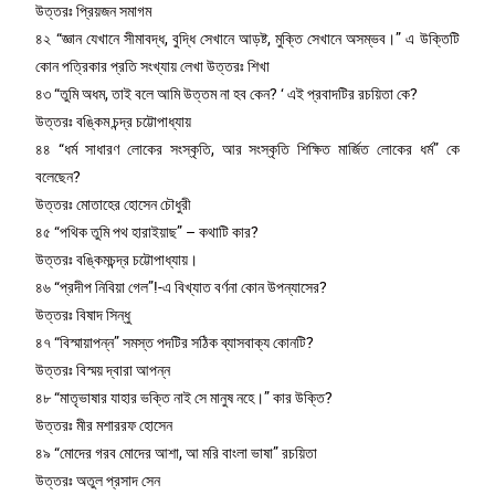
উত্তরঃ প্রিয়জন সমাগম
৪২ “জ্ঞান যেখানে সীমাবদ্ধ, বুদ্ধি সেখানে আড়ষ্ট, মুক্তি সেখানে অসম্ভব।” এ উক্তিটি
কোন পত্রিকার প্রতি সংখ্যায় লেখা উত্তরঃ শিখা
৪৩ “তুমি অধম, তাই বলে আমি উত্তম না হব কেন? ‘ এই প্রবাদটির রচয়িতা কে?
উত্তরঃ বঙ্কিম চন্দ্র চট্টোপাধ্যায়
৪৪ “ধর্ম সাধারণ লোকের সংস্কৃতি, আর সংস্কৃতি শিক্ষিত মার্জিত লোকের ধর্ম” কে
বলেছেন?
উত্তরঃ মোতাহের হোসেন চৌধুরী
৪৫ “পথিক তুমি পথ হারাইয়াছ” – কথাটি কার?
উত্তরঃ বঙ্কিমচন্দ্র চট্টোপাধ্যায়।
৪৬ “প্রদীপ নিবিয়া গেল”!-এ বিখ্যাত বর্ণনা কোন উপন্যাসের?
উত্তরঃ বিষাদ সিন্ধু
৪৭ “বিস্মায়াপন্ন” সমস্ত পদটির সঠিক ব্যাসবাক্য কোনটি?
উত্তরঃ বিস্ময় দ্বারা আপন্ন
৪৮ “মাতৃভাষার যাহার ভক্তি নাই সে মানুষ নহে।” কার উক্তি?
উত্তরঃ মীর মশাররফ হোসেন
৪৯ “মোদের গরব মোদের আশা, আ মরি বাংলা ভাষা” রচয়িতা
উত্তরঃ অতুল প্রসাদ সেন