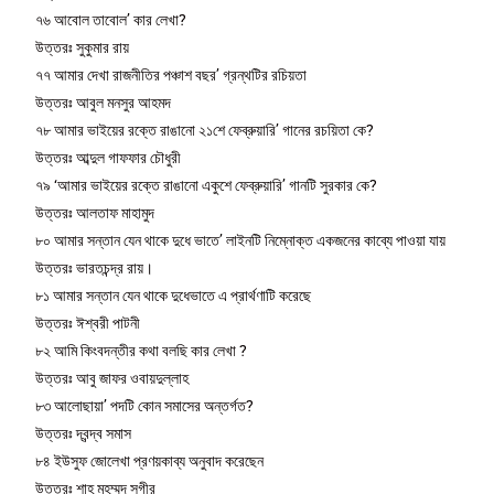
৭৬ আবোল তাবোল’ কার লেখা?
উত্তরঃ সুকুমার রায়
৭৭ আমার দেখা রাজনীতির পঞ্চাশ বছর’ গ্রন্থটির রচিয়তা
উত্তরঃ আবুল মনসুর আহমদ
৭৮ আমার ভাইয়ের রক্তে রাঙানো ২১শে ফেব্রুয়ারি’ গানের রচয়িতা কে?
উত্তরঃ আব্দুল গাফফার চৌধুরী
৭৯ ‘আমার ভাইয়ের রক্তে রাঙানো একুশে ফেব্রুয়ারি’ গানটি সুরকার কে?
উত্তরঃ আলতাফ মাহামুদ
৮০ আমার সন্তান যেন থাকে দুধে ভাতে’ লাইনটি নিম্নোক্ত একজনের কাব্যে পাওয়া যায়
উত্তরঃ ভারতচন্দ্র রায়।
৮১ আমার সন্তান যেন থাকে দুধেভাতে এ প্রার্থণাটি করেছে
উত্তরঃ ঈশ্বরী পাটনী
৮২ আমি কিংবদন্তীর কথা বলছি কার লেখা ?
উত্তরঃ আবু জাফর ওবায়দুল্লাহ
৮৩ আলোছায়া’ পদটি কোন সমাসের অন্তর্গত?
উত্তরঃ দ্বন্দ্ব সমাস
৮৪ ইউসুফ জোলেখা প্রণয়কাব্য অনুবাদ করেছেন
উত্তরঃ শাহ মুহম্মদ সগীর