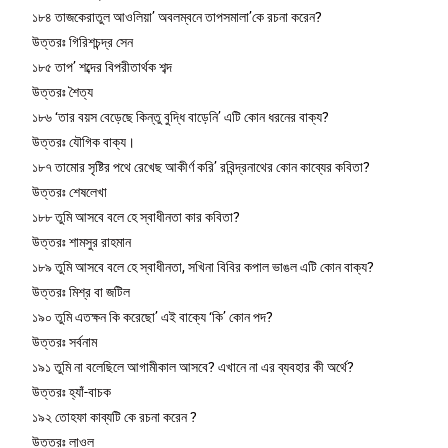
১৮৪ তাজকেরাতুল আওলিয়া’ অবলম্বনে তাপসমালা’কে রচনা করেন?
উত্তরঃ গিরিশচন্দ্র সেন
১৮৫ তাপ’ শব্দের বিপরীতার্থক শব্দ
উত্তরঃ শৈত্য
১৮৬ ‘তার বয়স বেড়েছে কিন্তু বুদ্ধি বাড়েনি’ এটি কোন ধরনের বাক্য?
উত্তরঃ যৌগিক বাক্য।
১৮৭ তামোর সৃষ্টির পথে রেখেছ আকীর্ণ করি’ রবিন্দ্রনাথের কোন কাব্যের কবিতা?
উত্তরঃ শেষলেখা
১৮৮ তুমি আসবে বলে হে স্বাধীনতা কার কবিতা?
উত্তরঃ শামসুর রাহমান
১৮৯ তুমি আসবে বলে হে স্বাধীনতা, সখিনা বিবির কপাল ভাঙল এটি কোন বাক্য?
উত্তরঃ মিশ্র বা জটিল
১৯০ তুমি এতক্ষন কি করেছো’ এই বাক্যে ‘কি’ কোন পদ?
উত্তরঃ সর্বনাম
১৯১ তুমি না বলেছিলে আগামীকাল আসবে? এখানে না এর ব্যবহার কী অর্থে?
উত্তরঃ হ্যাঁ-বাচক
১৯২ তোহফা কাব্যটি কে রচনা করেন ?
উত্তরঃ লাওল