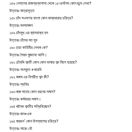
১৫৬ নেপালের রাজগ্রন্থশালা থেকে ১৫৭চর্যাপদ কোন ছন্দে লেখা?
উত্তরঃ মাত্রাবৃত্ত
১৫৮ চাঁদ সওদাগর বাংলা কোন কাব্যধারার চরিত্র?
উত্তরঃ মনসামঙ্গল
১৫৯ চাঁদমুখ এর ব্যাসবাক্য হল
উত্তরঃ চাঁদের মত মুখ
১৬০ চাচা কাহিনীর লেখক কে?
উত্তরঃ সৈয়দ মুজতবা আলি।
১৬১ চৌহদ্দি শব্দটি কোন কোন ভাষার শব্দ মিলে হয়েছে?
উত্তরঃ সংস্কৃত +আরবি
১৬২ জঙ্গম এর বিপরীত শব্দ কী?
উত্তরঃ স্থবির
১৬৩ জজ সাহেব কোন ধরনের সমাস?
উত্তরঃ কর্মধারয় সমাস।
১৬৪ জনৈক শব্দটির সন্ধিবিচ্ছেদ?
উত্তরঃ জন+এক
১৬৫ জয়গুন’ কোন উপন্যাসের চরিত্র?
উত্তরঃ সারেং বৌ