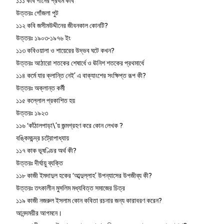
১১১ কবি গানের প্রথম কবি
উত্তরঃ গোঁজলা পুট
১১২ কবি জসীমউদ্দীনের জীবনকাল কোনটি?
উত্তরঃ ১৯০৩-১৯৭৬ ইং
১১৩ কবিওয়ালা ও শায়েরের উদ্ভব ঘটে কখন?
উত্তরঃ আঠারো শতকের শেষার্ধে ও ঊনিশ শতকের প্রথমার্ধে
১১৪ কর্মে যার ক্লান্তি নেই’ এ বাক্যাংশের সংক্ষিপ্ত রূপ কী?
উত্তরঃ অক্লান্ত কর্মী
১১৫ কল্লোল প্রকাশিত হয়
উত্তরঃ ১৯২৩
১১৬ ‘কাঁঠালপাড়া\’য় জন্মগ্রহণ করে কোন লেখক ?
বঙ্কিমচন্দ্র চট্রোপাধ্যায়
১১৭ কাক ভূষণ্ডির অর্থ কী?
উত্তরঃ দীর্ঘায়ু ব্যক্তি
১১৮ কাজী ইমদাদুল হকের ‘আব্দুল্লাহ’ উপন্যাসের উপজীব্য কী?
উত্তরঃ তৎকালীন মুসলিম মধ্যবিত্ত সমাজের চিত্র
১১৯ কাজী নজরুল ইসলাম কোন কবিতা রচনার জন্য কারাবরণ করেন?
আনন্দময়ীর আগমনে।