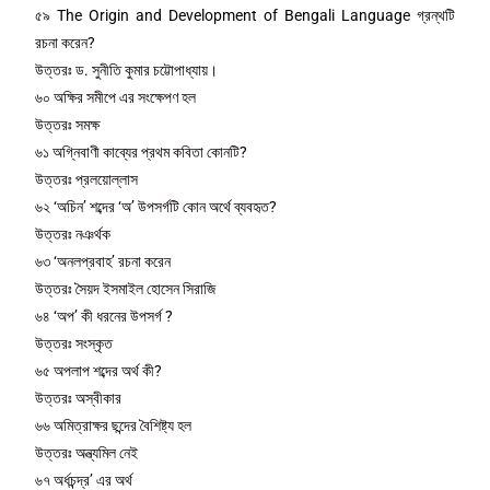
৫৯ The Origin and Development of Bengali Language গ্রন্থটি
রচনা করেন?
উত্তরঃ ড. সুনীতি কুমার চট্টোপাধ্যায়।
৬০ অক্ষির সমীপে এর সংক্ষেপণ হল
উত্তরঃ সমক্ষ
৬১ অগ্নিবাণী কাব্যের প্রথম কবিতা কোনটি?
উত্তরঃ প্রলয়োল্লাস
৬২ ‘অচিন’ শব্দের ‘অ’ উপসর্গটি কোন অর্থে ব্যবহৃত?
উত্তরঃ নঞর্থক
৬৩ ‘অনলপ্রবাহ’ রচনা করেন
উত্তরঃ সৈয়দ ইসমাইল হোসেন সিরাজি
৬৪ ‘অপ’ কী ধরনের উপসর্গ ?
উত্তরঃ সংস্কৃত
৬৫ অপলাপ শব্দের অর্থ কী?
উত্তরঃ অস্বীকার
৬৬ অমিত্রাক্ষর ছন্দের বৈশিষ্ট্য হল
উত্তরঃ অন্ত্যমিল নেই
৬৭ অর্ধচন্দ্র’ এর অর্থ