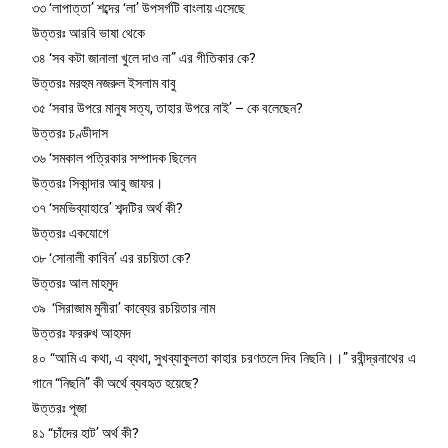
৩৩ ‘লাপাত্তা’ শব্দের ‘লা’ উপসর্গটি বাংলায় এসেছে
উত্তরঃ আরবি ভাষা থেকে
৩৪ ‘সব কটা জানালা খুলে দাও না” এর গীতিকার কে?
উত্তরঃ মরহুম নজরুল ইসলাম বাবু
৩৫ ‘সবার উপরে মানুষ সত্য, তাহার উপরে নাই’ – কে বলেছেন?
উত্তরঃ চণ্ডীদাস
৩৬ ‘সমকাল পত্রিকার সম্পাদক ছিলেন
উত্তরঃ সিকান্দার আবু জাফর।
৩৭ ‘সমভিব্যাহারে’ শব্দটির অর্থ কী?
উত্তরঃ একযোগে
৩৮ ‘সােনালী কাবিন’ এর রচয়িতা কে?
উত্তরঃ আল মাহমুদ
৩৯ ‘সিরাজাম মুনীরা’ কাব্যের রচয়িতার নাম
উত্তরঃ ফররুখ আহমদ
৪০ “আমি এ কথা, এ ব্যথা, সুখব্যাকুলতা কাহার চরণতলে দিব নিছনি।।” রবীন্দ্রনাথের এ
গানে “নিছনি” কী অর্থে ব্যবহৃত হয়েছে?
উত্তরঃ পূজা
৪১ “চাঁদের হাট’ অর্থ কী?