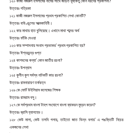
১২০ কাজী নজরুল ইসলামের নামের সাথে জড়িত ধূমকেতু কোন ধরনের প্রকাশনা?
উত্তরঃ পত্রিকা
১২১ কাজী নজরুল ইসলামের প্রথম প্রকাশিত লেখা কোনটি?
উত্তরঃ বাউণ্ডুলের আত্মকাহিনী।
১২২ কার মাথায় হাত বুলিয়েছে। এখানে মাথা শব্দের অর্থ
উত্তরঃ ফাঁকি দেওয়া
১২৩ কার সম্পাদনায় সংবাদ প্রভাকর’ প্রথম প্রকাশিত হয়?
উত্তরঃ ঈশ্বরচন্দ্র গুপ্ত
১২৪ কাশবনের কন্যা’ কোন জাতীয় রচনা?
উত্তরঃ উপন্যাস
১২৫ কুলীন কুল সর্বস্ব নাটকটি কার রচনা?
উত্তরঃ রামনারায়ণ তর্করত্ন
১২৬ কে ফোর্ট উইলিয়াম কলেজের শিক্ষক
উত্তরঃ রামরাম বসু।
১২৭ কে সর্বপ্রথম বাংলা টাহপ সংযোগে বাংলা ব্যাকরন মুদ্রন করেন?
উত্তরঃ ব্রাসি হ্যালহেড।
১২৮ কেউ মালা, কেউ তসবি গলায়, তাইতো জাত ভিন্ন বলায়’ এ পঙক্তিটি নিচের
একজনের লেখা