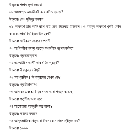
উত্তরঃ গলাধাক্কা দেওয়া
৬৮ অসমাপ্ত আত্মজীবনী কার রচিত গ্রন্থ?
উত্তরঃ শেখ মুজিবুর রহমান
৬৯ আকাশে তার আমি রাখি নাই মোর উড়িবার ইতিহাস। এ বাক্যে আকাশে শব্দটি কোন
কারকে কোন বিভক্তির উদাহরণ?
উত্তরঃ অধিকরণ কারকে সপ্তমী।
৭০ আগ্নিবীণা কাব্য গ্রন্থে সংকলিত প্রথম কবিতা
উত্তরঃ প্রলয়োল্লাস
৭১ আত্মঘাতী বাঙালী’ কার রচিত গ্রন্থ?
উত্তরঃ নীরদচন্দ্র চৌধুরী
৭২ ‘আধ্যাত্মিক। ‘উপন্যাসের লেখক কে?
উত্তরঃ প্যারীচাঁদ মিএ
৭৩ আনারস এবং চাবি শব্দ বাংলা ভাষা গ্রহন করেছে
উত্তরঃ পর্তুগীজ ভাষা হতে
৭৪ আনোয়ারা গ্রন্থটি কার রচনা?
উত্তরঃ নজিবর রহমান
৭৫ আন্তজাতিক মাতৃভাষা দিবস কোন সালে স্বীকৃত হয়?
উত্তরঃ ১৯৯৯