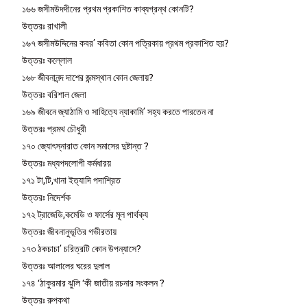
১৬৬ জসীমউদদীনের প্রথম প্রকাশিত কাব্যগ্রন্থ কোনটি?
উত্তরঃ রাখালী
১৬৭ জসীমউদ্দিনের কবর’ কবিতা কোন পত্রিকায় প্রথম প্রকাশিত হয়?
উত্তরঃ কল্লোল
১৬৮ জীবনানন্দ দাশের জন্মস্থান কোন জেলায়?
উত্তরঃ বরিশাল জেলা
১৬৯ জীবনে জ্যাঠামি ও সাহিত্যে ন্যাকামি’ সহ্য করতে পারতেন না
উত্তরঃ প্রমথ চৌধুরী
১৭০ জ্যোৎস্নারাত কোন সমাসের দুষ্টান্ত ?
উত্তরঃ মধ্যপদলোপী কর্মধারয়
১৭১ টা,টি,খানা ইত্যাদি পদাশ্রিত
উত্তরঃ নিদের্শক
১৭২ ট্রাজেডি,কমেডি ও ফার্সের মূল পার্থক্য
উত্তরঃ জীবনানুভূতির গভীরতায়
১৭৩ ঠকচাচা’ চরিত্রটি কোন উপন্যাসে?
উত্তরঃ আলালের ঘরের দুলাল
১৭৪ ‘ঠাকুরমার ঝুলি ‘কী জাতীয় রচনার সংকলন ?
উত্তরঃ রুপকথা