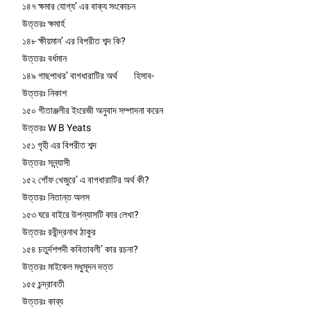
১৪৭ ক্ষমার যোগ্য’ এর বাক্য সংকোচন
উত্তরঃ ক্ষমার্হ
১৪৮ ক্ষীয়মান’ এর বিপরীত শব্দ কি?
উত্তরঃ বর্ধমান
১৪৯ গাছপাথর’ বাগধারাটির অর্থ হিসাব-
উত্তরঃ নিকাশ
১৫০ গীতাঞ্জলীর ইংরেজী অনুবাদ সম্পাদনা করেন
উত্তরঃ W B Yeats
১৫১ গৃহী এর বিপরীত শব্দ
উত্তরঃ সন্ন্যাসী
১৫২ গোঁফ খেজুরে’ এ বাগধারাটির অর্থ কী?
উত্তরঃ নিতান্ত অলস
১৫৩ ঘরে বাইরে উপন্যাসটি কার লেখা?
উত্তরঃ রবীন্দ্রনাথ ঠাকুর
১৫৪ চতুর্দশপদী কবিতাবলী’ কার রচনা?
উত্তরঃ মাইকেল মধুসূদন দত্ত
১৫৫ চন্দ্রাবতী
উত্তরঃ কাব্য