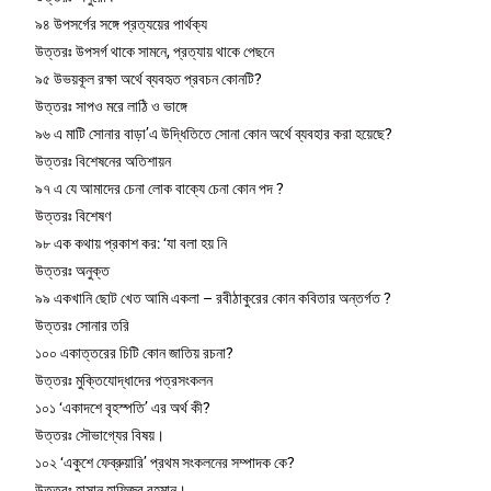
৯৪ উপসর্গের সঙ্গে প্রত্যয়ের পার্থক্য
উত্তরঃ উপসর্গ থাকে সামনে, প্রত্যায় থাকে পেছনে
৯৫ উভয়কূল রক্ষা অর্থে ব্যবহৃত প্রবচন কোনটি?
উত্তরঃ সাপও মরে লাঠি ও ভাঙ্গে
৯৬ এ মাটি সোনার বাড়া’এ উদ্ধিতিতে সোনা কোন অর্থে ব্যবহার করা হয়েছে?
উত্তরঃ বিশেষনের অতিশায়ন
৯৭ এ যে আমাদের চেনা লোক বাক্যে চেনা কোন পদ ?
উত্তরঃ বিশেষণ
৯৮ এক কথায় প্রকাশ কর: ‘যা বলা হয় নি
উত্তরঃ অনুক্ত
৯৯ একখানি ছোট খেত আমি একলা – রবীঠাকুরের কোন কবিতার অন্তর্গত ?
উত্তরঃ সোনার তরি
১০০ একাত্তরের চিটি কোন জাতিয় রচনা?
উত্তরঃ মুক্তিযোদ্ধাদের পত্রসংকলন
১০১ ‘একাদশে বৃহস্পতি’ এর অর্থ কী?
উত্তরঃ সৌভাগ্যের বিষয়।
১০২ ‘একুশে ফেব্রুয়ারি’ প্রথম সংকলনের সম্পাদক কে?
উত্তরঃ হাসান হাফিজুর রহমান।