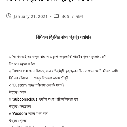
January 21, 2021
BCS
/
বাংলা
বিসিএস প্রিলির বাংলা প্রশ্ন সমাধান
১ “আমার ভাইয়ের রক্তে রাঙানো একুশে ফেব্রুয়ারি” গানটির প্রথম সুরকার কে?
উত্তরঃ আব্দুল লতিফ
২ “এখানে যারা প্রান দিয়াছে রমনার ঊর্ধ্বমুখী কৃষ্ণচূড়ার নীচে সেখানে আমি কাঁদতে আসি
নি” এর রচিয়তা মাহবুব উত্তরঃ আলম চৌধুরী
৩ ‘Custom’ শব্দের পরিভাষা কোনটি যথার্থ?
উত্তরঃ শুল্ক
৪ ‘Subconscious’ শব্দটির বাংলা পারিভাষিক শব্দ হল
উত্তরঃ অবচেতন
৫ ‘Wisdom’ শব্দের বাংলা অর্থ
উত্তরঃ প্রজ্ঞা