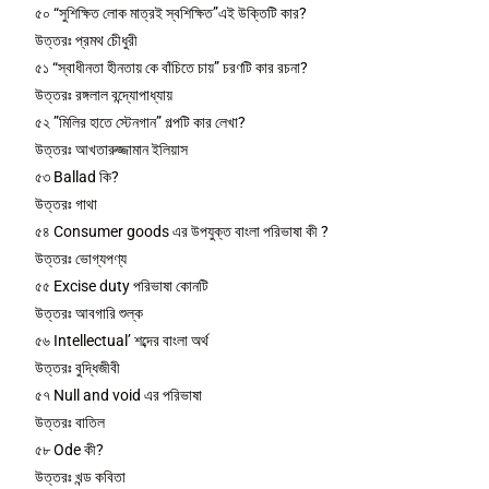
৫০ “সুশিক্ষিত লোক মাত্রই স্বশিক্ষিত”এই উক্তিটি কার?
উত্তরঃ প্রমথ চেীধুরী
৫১ “স্বাধীনতা হীনতায় কে বাঁচিতে চায়” চরণটি কার রচনা?
উত্তরঃ রঙ্গলাল বন্দ্যোপাধ্যায়
৫২ ”মিলির হাতে স্টেনগান” গল্পটি কার লেখা?
উত্তরঃ আখতারুজ্জামান ইলিয়াস
৫৩ Ballad কি?
উত্তরঃ গাথা
৫৪ Consumer goods এর উপযুক্ত বাংলা পরিভাষা কী ?
উত্তরঃ ভোগ্যপণ্য
৫৫ Excise duty পরিভাষা কোনটি
উত্তরঃ আবগারি শুল্ক
৫৬ Intellectual’ শব্দের বাংলা অর্থ
উত্তরঃ বুদ্ধিজীবী
৫৭ Null and void এর পরিভাষা
উত্তরঃ বাতিল
৫৮ Ode কী?
উত্তরঃ খন্ড কবিতা