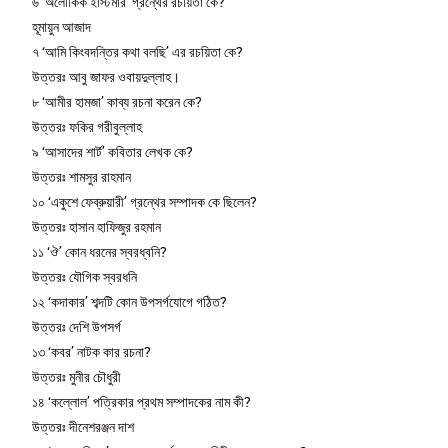
৬ ‘অলৌকিক ইস্টিমার’ গ্রন্থের রচয়িতা কে?
হূমায়ুন আজাদ
৭ ‘আমি কিংবদন্তির কথা বলছি’ এর রচয়িতা কে?
উত্তরঃ আবু জাফর ওবায়দুল্লাহ।
৮ ‘আমীর হামজা’ কাব্য রচনা করেন কে?
উত্তরঃ ফকির গরীবুল্লাহ
৯ ‘আসাদের শার্ট’ কবিতার লেখক কে?
উত্তরঃ শামসুর রাহমান
১০ ‘একুশে ফেব্রুয়ারী’ গ্রন্থের সম্পাদক কে ছিলেন?
উত্তরঃ হাসান হাফিজুর রহমান
১১ ‘ঔ’ কোন ধরনের স্বরধ্বনি?
উত্তরঃ যৌগিক স্বরধনি
১২ ‘কদাকার’ শব্দটি কোন উপসর্গযোগে গঠিত?
উত্তরঃ দেশি উপসর্গ
১৩ ‘কবর’ নাটক কার রচনা?
উত্তরঃ মুনীর চৌধুরী
১৪ ‘কল্লোল’ পত্রিকার প্রথম সম্পাদকের নাম কী?
উত্তরঃ দীনেশরঞ্জন দাশ