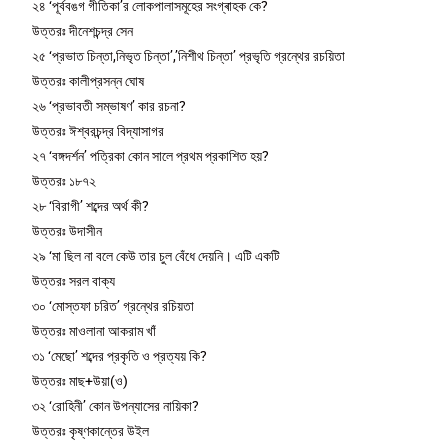
২৪ ‘পূর্ববঙগ গীতিকা’র লোকপালাসমূহের সংগ্ৰাহক কে?
উত্তরঃ দীনেশচন্দ্র সেন
২৫ ‘প্রভাত চিন্তা,নিভৃত চিন্তা’,’নিশীথ চিন্তা’ প্রভৃতি গ্রন্থের রচয়িতা
উত্তরঃ কালীপ্রসন্ন ঘোষ
২৬ ‘প্রভাবতী সম্ভাষণ’ কার রচনা?
উত্তরঃ ঈশ্বরচন্দ্র বিদ্যাসাগর
২৭ ‘বঙ্গদর্শন’ পত্রিকা কোন সালে প্রথম প্রকাশিত হয়?
উত্তরঃ ১৮৭২
২৮ ‘বিরাগী’ শব্দের অর্থ কী?
উত্তরঃ উদাসীন
২৯ ‘মা ছিল না বলে কেউ তার চুল বেঁধে দেয়নি। এটি একটি
উত্তরঃ সরল বাক্য
৩০ ‘মােস্তফা চরিত’ গ্রন্থের রচিয়তা
উত্তরঃ মাওলানা আকরাম খাঁ
৩১ ‘মেছো’ শব্দের প্রকৃতি ও প্রত্যয় কি?
উত্তরঃ মাছ+উয়া(ও)
৩২ ‘রোহিনী’ কোন উপন্যাসের নায়িকা?
উত্তরঃ কৃষ্ণকান্তের উইল