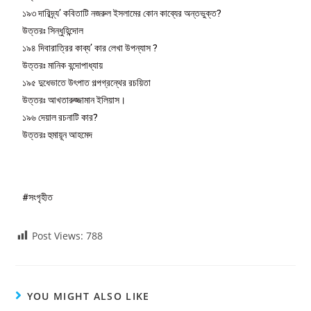
১৯৩ দারিদ্র্য’ কবিতাটি নজরুল ইসলামের কোন কাব্যের অন্তভুক্ত?
উত্তরঃ সিন্ধুহিন্দোল
১৯৪ দিবারাত্রির কাব্য’ কার লেখা উপন্যাস ?
উত্তরঃ মানিক বন্দোপাধ্যায়
১৯৫ দুধেভাতে উৎপাত গল্পগ্রন্থের রচয়িতা
উত্তরঃ আখতারুজ্জামান ইলিয়াস।
১৯৬ দেয়াল রচনাটি কার?
উত্তরঃ হুমায়ূন আহমেদ
#সংগৃহীত
Post Views:
788
YOU MIGHT ALSO LIKE