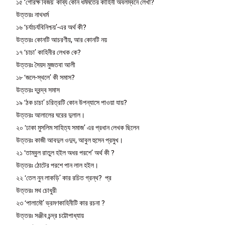
১৫ ‘গোরক্ষ বিজয়’ কাব্য কোন ধর্মমতের কাহিনী অবলম্বনে লেখা?
উত্তরঃ নাথধর্ম
১৬ ‘চর্যাচর্যবিনিশ্চয়’-এর অর্থ কী?
উত্তরঃ কোনটি আচরণীয়, আর কোনটি নয়
১৭ ‘চাচা’ কাহিনীর লেখক কে?
উত্তরঃ সৈয়দ মুজতবা আলী
১৮ ‘জলে-স্থলে’ কী সমাস?
উত্তরঃ দ্বন্দ্ব সমাস
১৯ ‘ঠক চাচা’ চরিত্রটি কোন উপন্যাসে পাওয়া যায়?
উত্তরঃ আলালের ঘরের দুলাল।
২০ ‘ঢাকা মুসলিম সাহিত্য সমাজ’ এর প্রধান লেখক ছিলেন
উত্তরঃ কাজী আবদুল ওদুদ, আবুল হুসেন প্রমুখ।
২১ ‘তাম্বুল রাতুল হইল অধর পরশে’ অর্থ কী ?
উত্তরঃ ঠোটের পরশে পান লাল হইল।
২২ ‘তেল নুন লাকড়ি’ কার রচিত গ্রন্থ? প্র
উত্তরঃ মথ চোধুরী
২৩ ‘পালামৌ’ ভ্রমণকাহিনীটি কার রচনা ?
উত্তরঃ সঞ্জীব চন্দ্র চট্টোপাধ্যায়