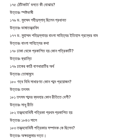
১৭৫ ঠোঁটকাটা’ বলতে কী বোঝায়?
উত্তরঃ স্পষ্টভাষী
১৭৬ ড. মুহম্মদ শহীদুল্লাহ্ ছিলেন প্রধানত
উত্তরঃ ভাষাতত্ত্ববিদ
১৭৭ ড. মুহাম্মদ শহিদুল্লাহর বাংলা সাহিত্যর ইতিহাস গ্রন্থের নাম
উত্তরঃ বাংলা সাহিত্যের কথা
১৭৮ ঢাকা থেকে প্রকাশিত হয় কোন পত্রিকাটি?
উত্তরঃ ক্রান্তি
১৭৯ ঢাকের কাঠি বাগধারাটির অর্থ
উত্তরঃ তোষামুদে
১৮০ ণত্ব বিধি সাধারণত কোন শব্দে প্রয়োজন?
উত্তরঃ তৎসম
১৮১ তৎসম শব্দের ব্যবহার কোন রীতিতে বেশী?
উত্তরঃ সাধু রীতি
১৮২ তত্ত্ববােধিনী পত্রিকা প্রথম প্রকাশিত হয়
উত্তরঃ ১৮৪৩ সালে
১৮৩ তত্ত্ববােধিনী পত্রিকার সম্পাদক কে ছিলেন?
উত্তরঃ অক্ষয়কুমার দত্ত।