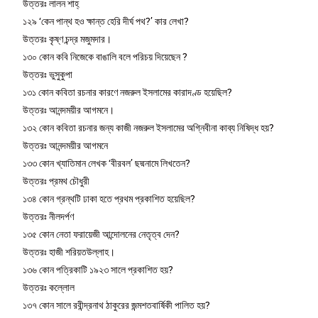
উত্তরঃ লালন শাহ্
১২৯ ‘কেন পান্থ হও ক্ষান্ত হেরি দীর্ঘ পথ?’ কার লেখা?
উত্তরঃ কৃষ্ণ চন্দ্র মজুমদার।
১৩০ কোন কবি নিজেকে বাঙালি বলে পরিচয় দিয়েছেন ?
উত্তরঃ ভুসুকুপা
১৩১ কোন কবিতা রচনার কারণে নজরুল ইসলামের কারাদণ্ড হয়েছিল?
উত্তরঃ আনন্দময়ীর আগমনে।
১৩২ কোন কবিতা রচনার জন্য কাজী নজরুল ইসলামের অগ্নিবীনা কাব্য নিষিদ্ধ হয়?
উত্তরঃ আনন্দময়ীর আগমনে
১৩৩ কোন খ্যাতিমান লেখক ‘বীরবল’ ছদ্মনামে লিখতেন?
উত্তরঃ প্রমথ চৌধুরী
১৩৪ কোন গ্রন্থটি ঢাকা হতে প্রথম প্রকাশিত হয়েছিল?
উত্তরঃ নীলদর্পণ
১৩৫ কোন নেতা ফরায়েজী আন্দোলনের নেতৃত্ব দেন?
উত্তরঃ হাজী শরিয়তউল্লাহ।
১৩৬ কোন পত্রিকাটি ১৯২৩ সালে প্রকাশিত হয়?
উত্তরঃ কল্লোল
১৩৭ কোন সালে রবীন্দ্রনাথ ঠাকুরের জন্মশতবার্ষিকী পালিত হয়?