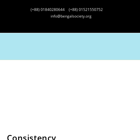
(+88) 01840280644
(+88) 01521550752
info@bengalsociety.org
Menu
Consistency