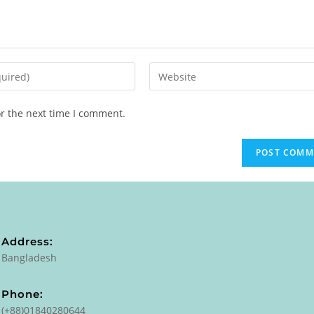
or the next time I comment.
Address:
Bangladesh
Phone:
(+88)01840280644