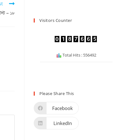
st
েস্ট – ১৮
Visitors Counter
Total Hits : 556492
Please Share This
Facebook
LinkedIn