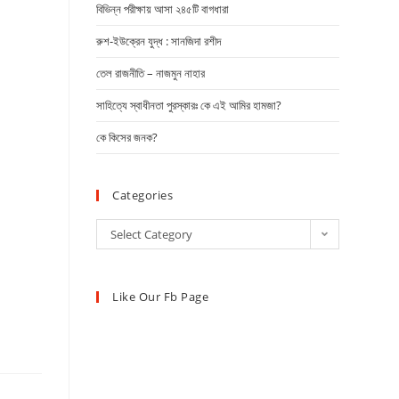
বিভিন্ন পরীক্ষায় আসা ২৪৫টি বাগধারা
রুশ-ইউক্রেন যুদ্ধ : সানজিদা রশীদ
তেল রাজনীতি – নাজমুন নাহার
সাহিত্যে স্বাধীনতা পুরস্কারঃ কে এই আমির হামজা?
কে কিসের জনক?
Categories
Select Category
Like Our Fb Page