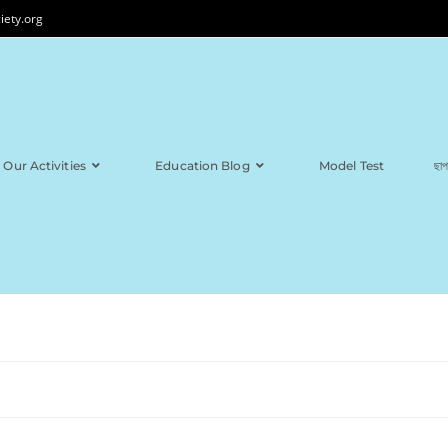
iety.org
Our Activities
Education Blog
Model Test
ছাপ