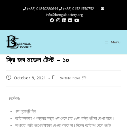
(+88) 01840280644
(+88) 01521550752
info@bengalsociety.org
Menu
ফ্রি জব মডেল টেস্ট – ১০
October 8, 2021
জেনারেল মডেল টেষ্ট
নির্দেশনাঃ
এটা পুরোপুরি ফ্রি।
প্রতি মঙ্গলবার ও শুক্রবার সন্ধ্যা ৭টা থেকে রাত ১২টা পর্যন্ত পরীক্ষা দেওয়া যাবে।
আপাতত প্রতি প্রশ্নে টাইমার দেওয়া থাকবে না। নিজের প্রতি সৎ থেকে প্রতি