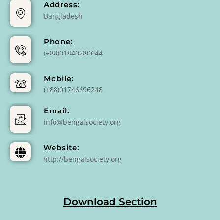
Address:
Bangladesh
Phone:
(+88)01840280644
Mobile:
(+88)01746696248
Email:
info@bengalsociety.org
Website:
http://bengalsociety.org
Download Section